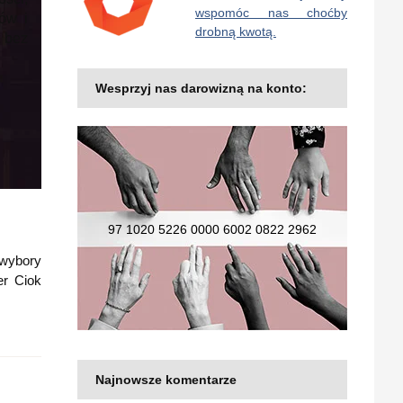
wspomóc nas choćby
ów i
drobną kwotą.
 bez
Wesprzyj nas darowizną na konto:
97 1020 5226 0000 6002 0822 2962
 wybory
er Ciok
Najnowsze komentarze