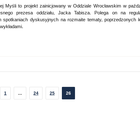
j Myśli to projekt zainicjowany w Oddziale Wrocławskim w paźdz
nego prezesa oddziału, Jacka Tabisza. Polega on na regula
h spotkaniach dyskusyjnych na rozmaite tematy, poprzedzonych k
 wykładami.
1
…
24
25
26