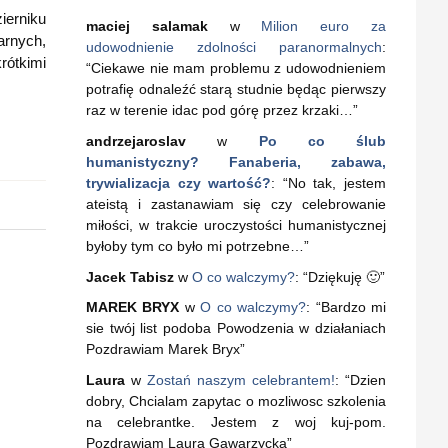
ierniku
maciej salamak
w
Milion euro za
rnych,
udowodnienie zdolności paranormalnych
:
rótkimi
“
Ciekawe nie mam problemu z udowodnieniem
potrafię odnaleźć starą studnie będąc pierwszy
raz w terenie idac pod górę przez krzaki…
”
andrzejaroslav
w
Po co ślub
humanistyczny? Fanaberia, zabawa,
trywializacja czy wartość?
: “
No tak, jestem
ateistą i zastanawiam się czy celebrowanie
miłości, w trakcie uroczystości humanistycznej
byłoby tym co było mi potrzebne…
”
Jacek Tabisz
w
O co walczymy?
: “
Dziękuję 🙂
”
MAREK BRYX
w
O co walczymy?
: “
Bardzo mi
sie twój list podoba Powodzenia w działaniach
Pozdrawiam Marek Bryx
”
Laura
w
Zostań naszym celebrantem!
: “
Dzien
dobry, Chcialam zapytac o mozliwosc szkolenia
na celebrantke. Jestem z woj kuj-pom.
Pozdrawiam Laura Gawarzycka
”