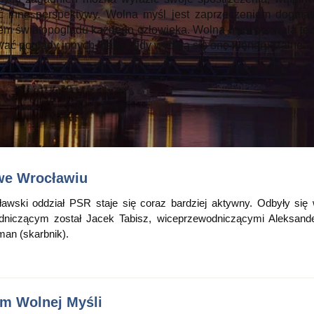
 inne perspektywy. Wolna myśl jest zaprzeczeniem dogmat
m światopoglądu każdego człowieka. Wolna myśl pozwala też
wać poglądy innych, nawet gdy wydają się one nienaruszalne.
 we Wrocławiu
wski oddział PSR staje się coraz bardziej aktywny. Odbyły się
niczącym został Jacek Tabisz, wiceprzewodniczącymi Aleksand
man (skarbnik).
m Wolnej Myśli