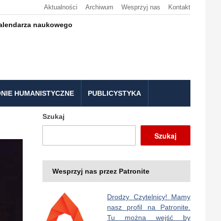
Aktualności
Archiwum
Wesprzyj nas
Kontakt
kalendarza naukowego
NIE HUMANISTYCZNE
PUBLICYSTYKA
Szukaj
Szukaj
Wesprzyj nas przez Patronite
Drodzy Czytelnicy! Mamy
 lub
nasz profil na Patronite.
azie
Tu można wejść by
ści,