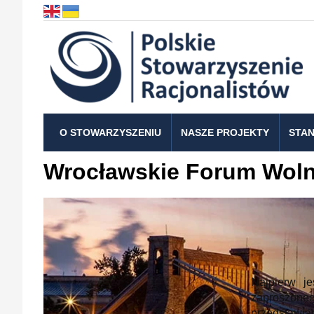
O STOWARZYSZENIU
NASZE PROJEKTY
STAN
Wrocławskie Forum Woln
Najpierw j
zaproszoneg
przedstawia