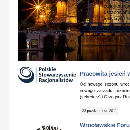
zasugerować
uszanowanie
lęku krytyko
Pracowita jesień
Od nowego sezonu wrocła
nowego zarządu: przewod
(sekretarz) i Grzegorz Ro
23 października, 2011
Wrocławskie Foru