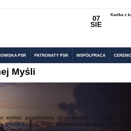
Kartka z 
07
SIE
OWISKA PSR
PATRONATY PSR
WSPÓŁPRACA
CEREMO
ej Myśli
est wykład, przygotowany przez jednego z członków PSR
o gościa. Później długa, moderowana dyskusja, gdzie na b
nych zagadnień można wyrazić swoje spostrzeżenia, wątpliwo