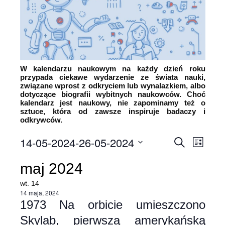
W kalendarzu naukowym na każdy dzień roku
przypada ciekawe wydarzenie ze świata nauki,
związane wprost z odkryciem lub wynalazkiem, albo
dotyczące biografii wybitnych naukowców. Choć
kalendarz jest naukowy, nie zapominamy też o
sztuce, która od zawsze inspiruje badaczy i
odkrywców.
14-05-2024
-
26-05-2024
Wyda
Wydarz
Szukaj
List
Wybierz
Wido
Nawiga
maj 2024
datę.
nawi
po
wt.
14
14 maja, 2024
wyszuk
1973 Na orbicie umieszczono
Skylab, pierwszą amerykańską
i