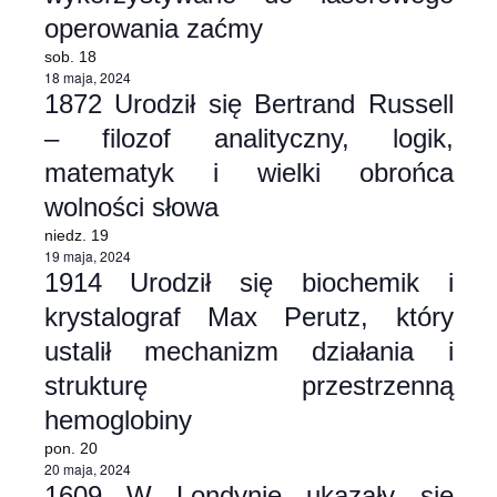
operowania zaćmy
sob.
18
18 maja, 2024
1872 Urodził się Bertrand Russell
– filozof analityczny, logik,
matematyk i wielki obrońca
wolności słowa
niedz.
19
19 maja, 2024
1914 Urodził się biochemik i
krystalograf Max Perutz, który
ustalił mechanizm działania i
strukturę przestrzenną
hemoglobiny
pon.
20
20 maja, 2024
1609 W Londynie ukazały się