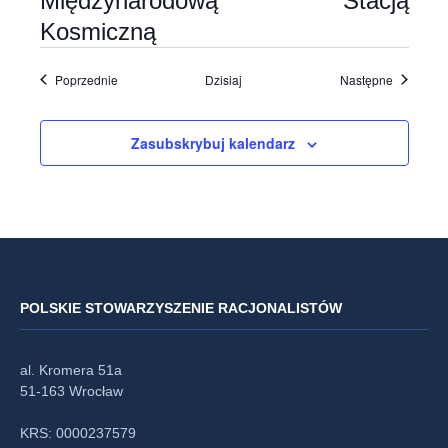
Międzynarodową Stacją
Kosmiczną
Wydarzenia
Wydarzen
Poprzednie
Dzisiaj
Następne
Zasubskrybuj kalendarz
POLSKIE STOWARZYSZENIE RACJONALISTÓW
al. Kromera 51a
51-163 Wrocław
KRS: 0000237579