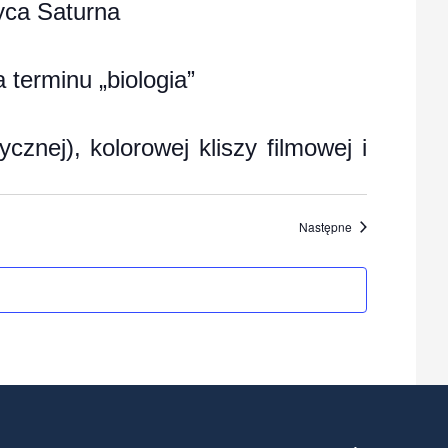
yca Saturna
 terminu „biologia”
cznej), kolorowej kliszy filmowej i
Wydarzenia
Następne