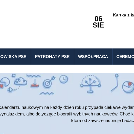
Kartka z 
06
SIE
OWISKA PSR
PATRONATY PSR
WSPÓŁPRACA
CEREMO
alendarzu naukowym na każdy dzień roku przypada ciekawe wydarze
wynalazkiem, albo dotyczące biografii wybitnych naukowców. Choć k
która od zawsze inspiruje bada