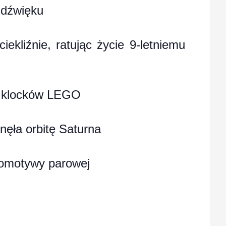
 dźwięku
kliźnie, ratując życie 9-letniemu
 z klocków LEGO
ęła orbitę Saturna
komotywy parowej