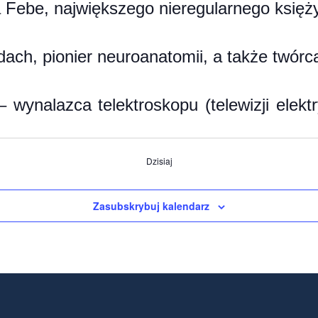
a Febe, największego nieregularnego księż
dach, pionier neuroanatomii, a także twórca
wynalazca telektroskopu (telewizji elektry
Dzisiaj
Zasubskrybuj kalendarz