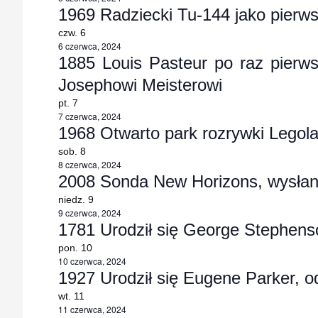
1969 Radziecki Tu-144 jako pierws
czw.
6
6 czerwca, 2024
1885 Louis Pasteur po raz pierws
Josephowi Meisterowi
pt.
7
7 czerwca, 2024
1968 Otwarto park rozrywki Legol
sob.
8
8 czerwca, 2024
2008 Sonda New Horizons, wysłana
niedz.
9
9 czerwca, 2024
1781 Urodził się George Stephens
pon.
10
10 czerwca, 2024
1927 Urodził się Eugene Parker, 
wt.
11
11 czerwca, 2024