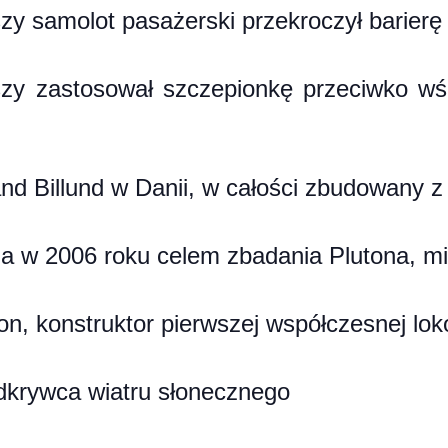
zy samolot pasażerski przekroczył barierę
zy zastosował szczepionkę przeciwko wście
and Billund w Danii, w całości zbudowany
 w 2006 roku celem zbadania Plutona, min
on, konstruktor pierwszej współczesnej lo
odkrywca wiatru słonecznego