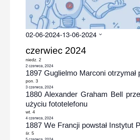
02-06-2024
-
13-06-2024
Wybierz
czerwiec 2024
datę.
niedz.
2
2 czerwca, 2024
1897 Guglielmo Marconi otrzymał p
pon.
3
3 czerwca, 2024
1880 Alexander Graham Bell prze
użyciu fototelefonu
wt.
4
4 czerwca, 2024
1887 We Francji powstał Instytut 
śr.
5
5 czerwca, 2024