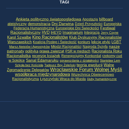
TAGI
Ankieta polityczno światopoglądowa
billboard
Apostazja
ateistyczny
demonstracja
Dni Darwina
Dzień Przyszłości
Europejska
Festiwal
Federacja Humanistyczna
Europejskie Dni Świeckości
Racjonalistyczny
HVD
Imaginarium
IHEYO
Integracja
Jerry Coyne
Kino Racjonalistów
Klub Dyskusyjny Racjonalistów
Karol Szwalbe
Warszawskich
LGBT
Koalicja Postęp i Świeckość
konkurs
lekcje etyki
nasze
Młodzi Racjonaliści
Nagroda Syzyfa
Marsz Ateistów i Agnostyków
patronaty
Racjonalista Roku
polityka
prawa zwierząt
PSR w mediach
Racjonalistka
recenzje książek
Renegocjujmy Konkordat
rzekomy cud
Sanal Edamaruku
w Sokółce
sprawozdania z działalności
Stanisław Lem
teoria ewolucji
Walne
Szkoła bez Kościoła
Tadeusz Boy Żeleński
Wrocławskie Forum Wolnej Myśli
Zgromadzenie Delegatów
współpraca międzynarodowa
Wszechnica Oświeceniowo
Racjonalistyczna
Łyszczyński Wraca do Miasta
śluby humanistyczne