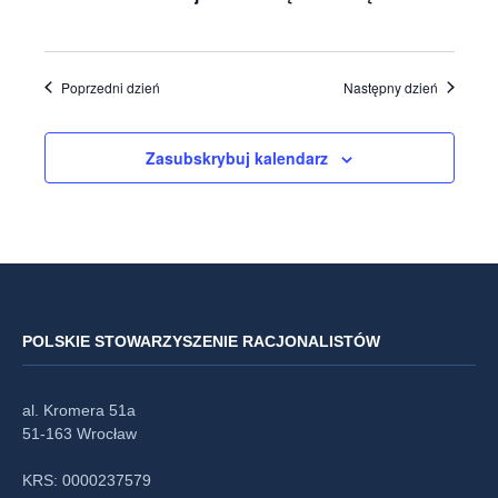
widoka
Poprzedni dzień
Następny dzień
Zasubskrybuj kalendarz
POLSKIE STOWARZYSZENIE RACJONALISTÓW
al. Kromera 51a
51-163 Wrocław
KRS: 0000237579