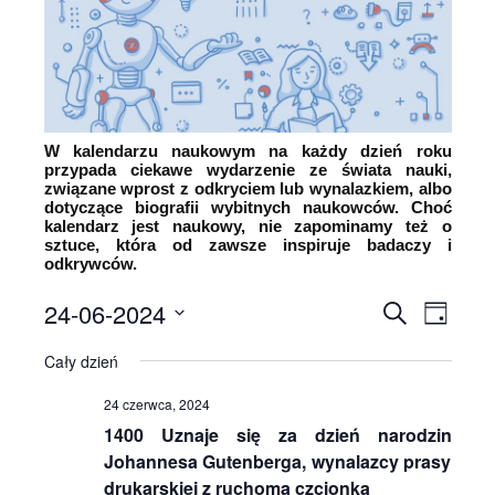
W kalendarzu naukowym na każdy dzień roku
przypada ciekawe wydarzenie ze świata nauki,
związane wprost z odkryciem lub wynalazkiem, albo
dotyczące biografii wybitnych naukowców. Choć
kalendarz jest naukowy, nie zapominamy też o
sztuce, która od zawsze inspiruje badaczy i
odkrywców.
24-06-2024
Wyda
Wydarz
Szukaj
Dzień
Wybierz
Wido
Nawiga
Cały dzień
datę.
nawi
po
24 czerwca, 2024
1400 Uznaje się za dzień narodzin
wyszuk
Johannesa Gutenberga, wynalazcy prasy
i
drukarskiej z ruchomą czcionką