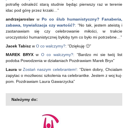
potrafię odnaleźć starą studnie będąc pierwszy raz w terenie
idac pod górę przez krzaki…
”
andrzejaroslav
w
Po co ślub humanistyczny? Fanaberia,
zabawa, trywializacja czy wartość?
: “
No tak, jestem ateistą i
zastanawiam się czy celebrowanie miłości, w trakcie
uroczystości humanistycznej byłoby tym co było mi potrzebne…
”
Jacek Tabisz
w
O co walczymy?
: “
Dziękuję 🙂
”
MAREK BRYX
w
O co walczymy?
: “
Bardzo mi sie twój list
podoba Powodzenia w działaniach Pozdrawiam Marek Bryx
”
Laura
w
Zostań naszym celebrantem!
: “
Dzien dobry, Chcialam
zapytac o mozliwosc szkolenia na celebrantke. Jestem z woj kuj-
pom. Pozdrawiam Laura Gawarzycka
”
Należymy do: