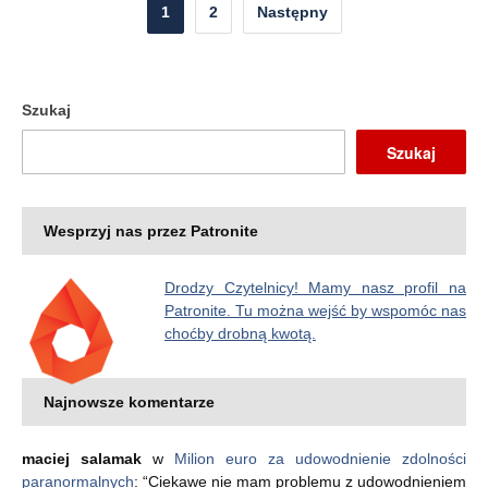
Nawigacja
1
2
Następny
po
wpisach
Szukaj
Szukaj
Wesprzyj nas przez Patronite
Drodzy Czytelnicy! Mamy nasz profil na
Patronite. Tu można wejść by wspomóc nas
choćby drobną kwotą.
Najnowsze komentarze
maciej salamak
w
Milion euro za udowodnienie zdolności
paranormalnych
: “
Ciekawe nie mam problemu z udowodnieniem