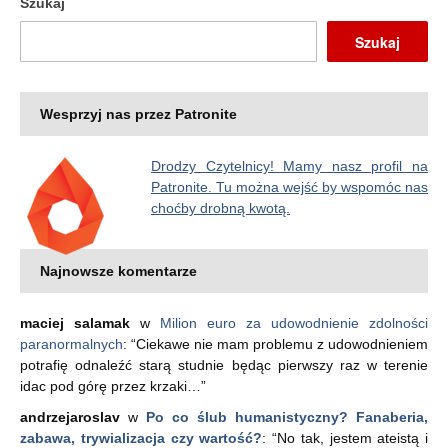
Szukaj
Szukaj
Wesprzyj nas przez Patronite
Drodzy Czytelnicy! Mamy nasz profil na
Patronite. Tu można wejść by wspomóc nas
choćby drobną kwotą.
Najnowsze komentarze
maciej salamak
w
Milion euro za udowodnienie zdolności
paranormalnych
: “
Ciekawe nie mam problemu z udowodnieniem
potrafię odnaleźć starą studnie będąc pierwszy raz w terenie
idac pod górę przez krzaki…
”
andrzejaroslav
w
Po co ślub humanistyczny? Fanaberia,
zabawa, trywializacja czy wartość?
: “
No tak, jestem ateistą i