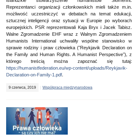
islandzkie stowarzyszenie humanistów Siðmennt.
Reprezentanci organizacji członkowskich mieli także m.in.
możliwość uczestniczyć w debatach na temat edukacji,
sztucznej inteligencji oraz sytuacji w Europie po wyborach
europejskich. PSR reprezentowali Kaja Bryx i Jacek Tabisz.
Walne Zgromadzenie EHF wraz z Walnym Zgromadzeniem
Humanists International uchwaliły wspólne stanowisko w
sprawie rodziny i praw człowieka ("Reykjavik Declaration on
the Family and Human Rights. A Humanist Perspective"), z
którego treścią można zapoznać się tutaj:
https://humanistfederation.eu/wp-content/uploads/Reykjavik-
Declaration-on-Family-1.pdf
.
9 czerwca, 2019
Współpraca międzynarodowa