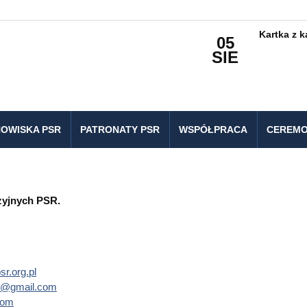
Kartka z 
05
SIE
OWISKA PSR
PATRONATY PSR
WSPÓŁPRACA
CEREMO
zyjnych PSR.
r.org.pl
c@gmail.com
com