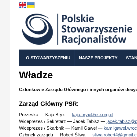
O STOWARZYSZENIU
NASZE PROJEKTY
STAN
Władze
Członkowie Zarządu Głównego i innych organów decy
Zarząd Główny PSR:
Prezeska — Kaja Bryx —
kaja.bryx@psr.org.pl
Wiceprezes / Sekretarz — Jacek Tabisz —
jacek.tabisz@ps
Wiceprezes / Skarbnik — Kamil Gaweł —
kamilgawel.wro
Członek zarządu — Robert Śliwa —
sliwa.robert4@gmail.