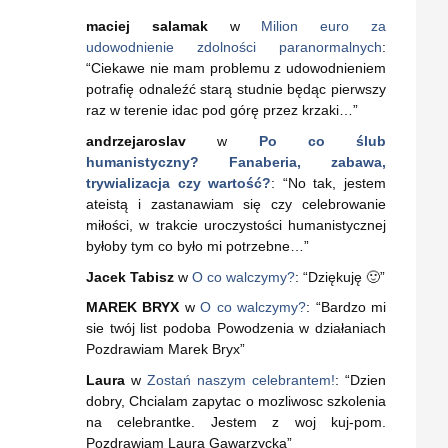
maciej salamak
w
Milion euro za
udowodnienie zdolności paranormalnych
:
“
Ciekawe nie mam problemu z udowodnieniem
potrafię odnaleźć starą studnie będąc pierwszy
raz w terenie idac pod górę przez krzaki…
”
andrzejaroslav
w
Po co ślub
humanistyczny? Fanaberia, zabawa,
trywializacja czy wartość?
: “
No tak, jestem
ateistą i zastanawiam się czy celebrowanie
miłości, w trakcie uroczystości humanistycznej
byłoby tym co było mi potrzebne…
”
Jacek Tabisz
w
O co walczymy?
: “
Dziękuję 🙂
”
MAREK BRYX
w
O co walczymy?
: “
Bardzo mi
sie twój list podoba Powodzenia w działaniach
Pozdrawiam Marek Bryx
”
Laura
w
Zostań naszym celebrantem!
: “
Dzien
dobry, Chcialam zapytac o mozliwosc szkolenia
na celebrantke. Jestem z woj kuj-pom.
Pozdrawiam Laura Gawarzycka
”