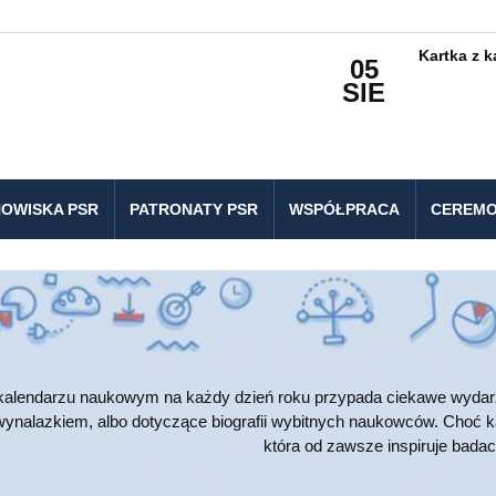
Kartka z 
05
SIE
OWISKA PSR
PATRONATY PSR
WSPÓŁPRACA
CEREMO
alendarzu naukowym na każdy dzień roku przypada ciekawe wydarze
wynalazkiem, albo dotyczące biografii wybitnych naukowców. Choć k
która od zawsze inspiruje bada