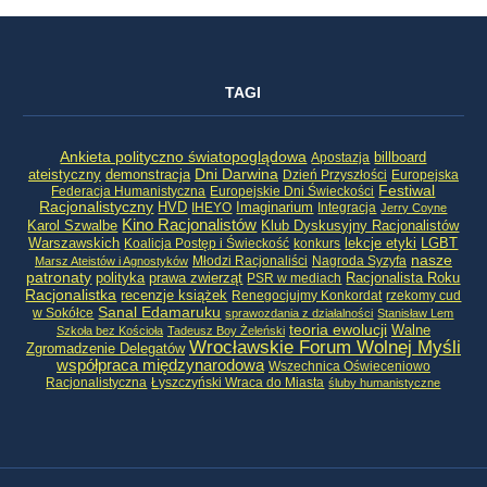
TAGI
Ankieta polityczno światopoglądowa
billboard
Apostazja
ateistyczny
demonstracja
Dni Darwina
Dzień Przyszłości
Europejska
Festiwal
Federacja Humanistyczna
Europejskie Dni Świeckości
Racjonalistyczny
HVD
Imaginarium
IHEYO
Integracja
Jerry Coyne
Kino Racjonalistów
Klub Dyskusyjny Racjonalistów
Karol Szwalbe
Warszawskich
LGBT
Koalicja Postęp i Świeckość
konkurs
lekcje etyki
nasze
Młodzi Racjonaliści
Nagroda Syzyfa
Marsz Ateistów i Agnostyków
patronaty
Racjonalista Roku
polityka
prawa zwierząt
PSR w mediach
Racjonalistka
recenzje książek
Renegocjujmy Konkordat
rzekomy cud
Sanal Edamaruku
w Sokółce
sprawozdania z działalności
Stanisław Lem
teoria ewolucji
Walne
Szkoła bez Kościoła
Tadeusz Boy Żeleński
Wrocławskie Forum Wolnej Myśli
Zgromadzenie Delegatów
współpraca międzynarodowa
Wszechnica Oświeceniowo
Racjonalistyczna
Łyszczyński Wraca do Miasta
śluby humanistyczne