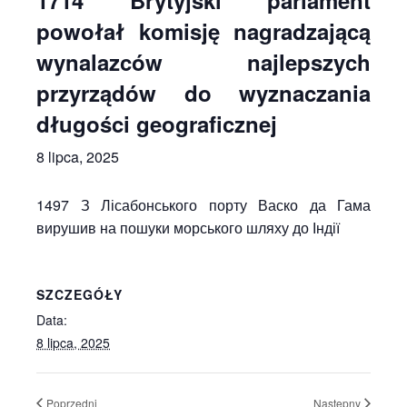
1714 Brytyjski parlament
powołał komisję nagradzającą
wynalazców najlepszych
przyrządów do wyznaczania
długości geograficznej
8 lipca, 2025
1497 З Лісабонського порту Васко да Гама
вирушив на пошуки морського шляху до Індії
SZCZEGÓŁY
Data:
8 lipca, 2025
Poprzedni
Następny