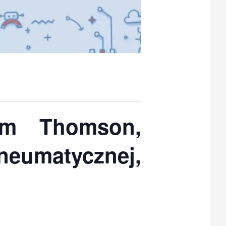
iam Thomson,
umatycznej,