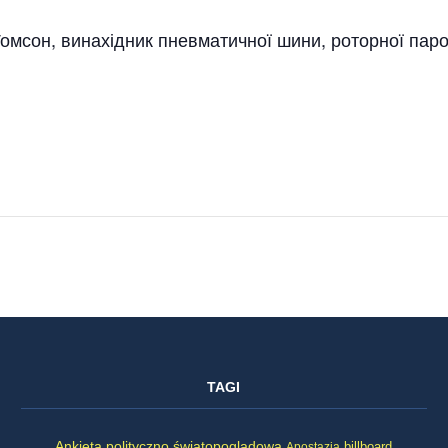
омсон, винахідник пневматичної шини, роторної пар
TAGI
Ankieta polityczno światopoglądowa
billboard
Apostazja