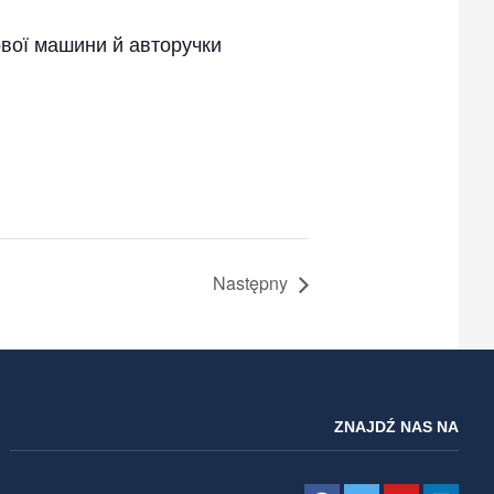
ової машини й авторучки
Następny
ZNAJDŹ NAS NA