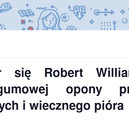
ł się Robert Will
gumowej opony pne
ch i wiecznego pióra