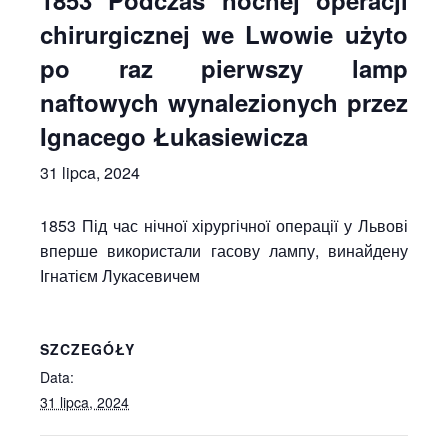
1853 Podczas nocnej operacji
chirurgicznej we Lwowie użyto
po raz pierwszy lamp
naftowych wynalezionych przez
Ignacego Łukasiewicza
31 lipca, 2024
1853 Під час нічної хірургічної операції у Львові
вперше використали гасову лампу, винайдену
Ігнатієм Лукасевичем
SZCZEGÓŁY
Data:
31 lipca, 2024