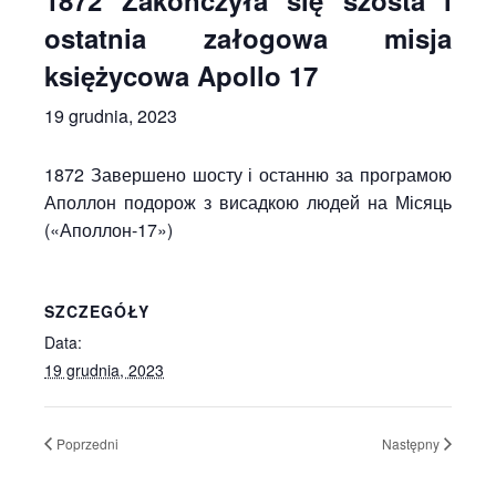
1872 Zakończyła się szósta i
ostatnia załogowa misja
księżycowa Apollo 17
19 grudnia, 2023
1872 Завершено шосту і останню за програмою
Аполлон подорож з висадкою людей на Місяць
(«Аполлон-17»)
SZCZEGÓŁY
Data:
19 grudnia, 2023
Poprzedni
Następny