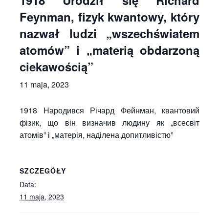
1918 Urodził się Richard
Feynman, fizyk kwantowy, który
nazwał ludzi „wszechświatem
atomów” i „materią obdarzoną
ciekawością”
11 maja, 2023
1918 Народився Річард Фейнман, квантовий
фізик, що він визначив людину як „всесвіт
атомів” і „матерія, наділена допитливістю”
SZCZEGÓŁY
Data:
11 maja, 2023