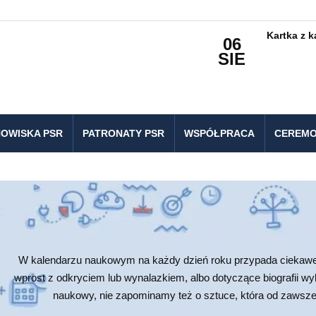
Kartka z 
06
SIE
OWISKA PSR
PATRONATY PSR
WSPÓŁPRACA
CEREMO
W kalendarzu naukowym na każdy dzień roku przypada ciekawe 
wprost z odkryciem lub wynalazkiem, albo dotyczące biografii w
naukowy, nie zapominamy też o sztuce, która od zawsze