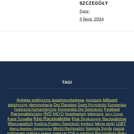
SZCZEGÓŁY
Data:
3 lipca, 2024
TAGI
Ankieta polityczno światopoglądowa
billboard
Apostazja
ateistyczny
demonstracja
Dni Darwina
Dzień Przyszłości
Europejska
Festiwal
Federacja Humanistyczna
Europejskie Dni Świeckości
Racjonalistyczny
HVD
Imaginarium
IHEYO
Integracja
Jerry Coyne
Kino Racjonalistów
Klub Dyskusyjny Racjonalistów
Karol Szwalbe
Warszawskich
LGBT
Koalicja Postęp i Świeckość
konkurs
lekcje etyki
nasze
Młodzi Racjonaliści
Nagroda Syzyfa
Marsz Ateistów i Agnostyków
patronaty
Racjonalista Roku
polityka
prawa zwierząt
PSR w mediach