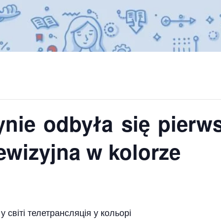
nie odbyła się pierws
lewizyjna w kolorze
 світі телетрансляція у кольорі