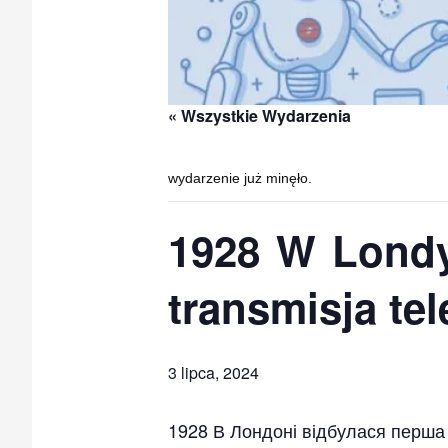
« Wszystkie Wydarzenia
wydarzenie już minęło.
1928 W Londy
transmisja te
3 lipca, 2024
1928 В Лондоні відбулася перша у