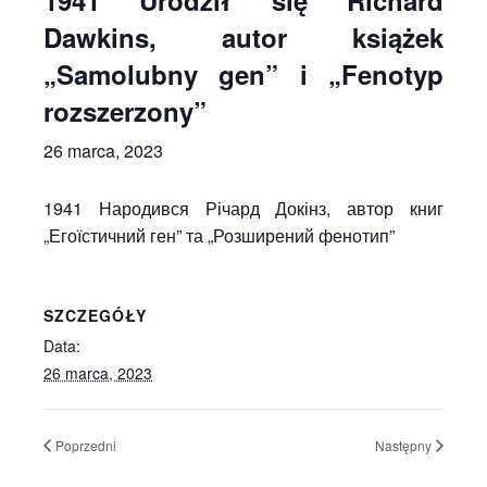
1941 Urodził się Richard
Dawkins, autor książek
„Samolubny gen” i „Fenotyp
rozszerzony”
26 marca, 2023
1941 Народився Річард Докінз, автор книг
„Егоїстичний ген” та „Розширений фенотип”
SZCZEGÓŁY
Data:
26 marca, 2023
Poprzedni
Następny