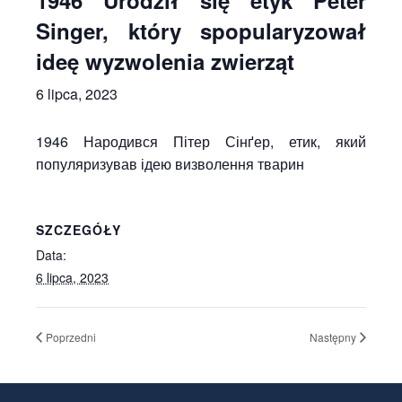
1946 Urodził się etyk Peter
Singer, który spopularyzował
ideę wyzwolenia zwierząt
6 lipca, 2023
1946 Народився Пітер Сінґер, етик, який
популяризував ідею визволення тварин
SZCZEGÓŁY
Data:
6 lipca, 2023
Poprzedni
Następny