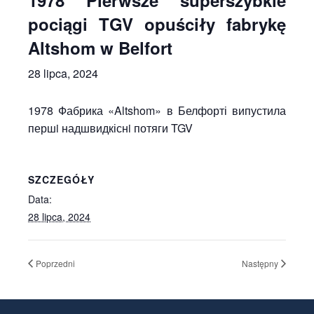
1978 Pierwsze superszybkie
pociągi TGV opuściły fabrykę
Altshom w Belfort
28 lipca, 2024
1978 Фабрика «Altshom» в Белфорті випустила
першi надшвидкіснi потяги TGV
SZCZEGÓŁY
Data:
28 lipca, 2024
Poprzedni
Następny