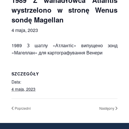
1989 Z wahadłowca Atlantis
wystrzelono w stronę Wenus
sondę Magellan
4 maja, 2023
1989 З шатлу «Атлантіс» випущено зонд
«Магеллан» для картографування Венери
SZCZEGÓŁY
Data:
4 maja, 2023
Poprzedni
Następny