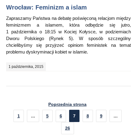
Wrocław: Feminizm a islam
Zapraszamy Państwa na debatę poświęconą relacjom między
feminizmem a islamem, która odbędzie się jutro,
1 października o 18:15 w Kociej Kołysce, w podziemiach
Dworu Polskiego (Rynek 5). W sposób szczególny
chcielibyśmy się przyjrzeć opiniom feministek na temat
problemu dyskryminacji kobiet w islamie.
1 października, 2015
Poprzednia strona
1
…
5
6
7
8
9
…
26