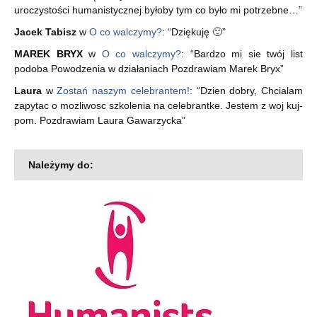
uroczystości humanistycznej byłoby tym co było mi potrzebne…
”
Jacek Tabisz
w
O co walczymy?
: “
Dziękuję 🙂
”
MAREK BRYX
w
O co walczymy?
: “
Bardzo mi sie twój list
podoba Powodzenia w działaniach Pozdrawiam Marek Bryx
”
Laura
w
Zostań naszym celebrantem!
: “
Dzien dobry, Chcialam
zapytac o mozliwosc szkolenia na celebrantke. Jestem z woj kuj-
pom. Pozdrawiam Laura Gawarzycka
”
Należymy do: