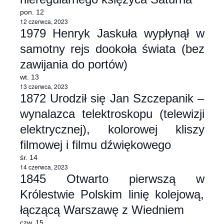
pon.
12
12 czerwca, 2023
1979 Henryk Jaskuła wypłynął w
samotny rejs dookoła świata (bez
zawijania do portów)
wt.
13
13 czerwca, 2023
1872 Urodził się Jan Szczepanik –
wynalazca telektroskopu (telewizji
elektrycznej), kolorowej kliszy
filmowej i filmu dźwiękowego
śr.
14
14 czerwca, 2023
1845 Otwarto pierwszą w
Królestwie Polskim linię kolejową,
łączącą Warszawę z Wiedniem
czw.
15