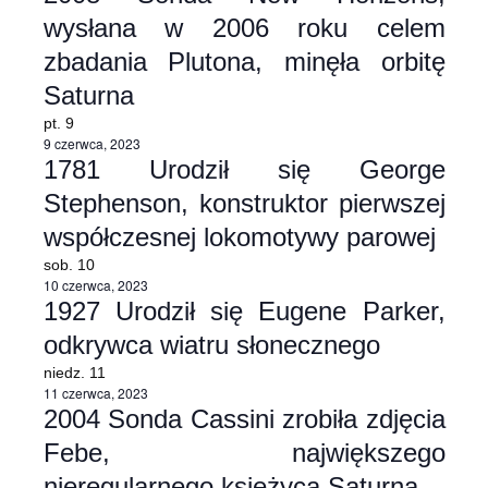
wysłana w 2006 roku celem
zbadania Plutona, minęła orbitę
Saturna
pt.
9
9 czerwca, 2023
1781 Urodził się George
Stephenson, konstruktor pierwszej
współczesnej lokomotywy parowej
sob.
10
10 czerwca, 2023
1927 Urodził się Eugene Parker,
odkrywca wiatru słonecznego
niedz.
11
11 czerwca, 2023
2004 Sonda Cassini zrobiła zdjęcia
Febe, największego
nieregularnego księżyca Saturna