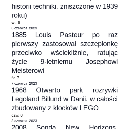
historii techniki, zniszczone w 1939
widoka
roku)
wt.
6
6 czerwca, 2023
1885 Louis Pasteur po raz
pierwszy zastosował szczepionkę
przeciwko wściekliźnie, ratując
życie 9-letniemu Josephowi
Meisterowi
śr.
7
7 czerwca, 2023
1968 Otwarto park rozrywki
Legoland Billund w Danii, w całości
zbudowany z klocków LEGO
czw.
8
8 czerwca, 2023
2008 Sonda New Horizons,