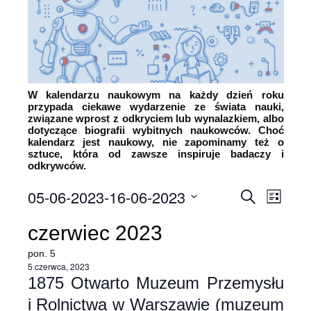
W kalendarzu naukowym na każdy dzień roku
przypada ciekawe wydarzenie ze świata nauki,
związane wprost z odkryciem lub wynalazkiem, albo
dotyczące biografii wybitnych naukowców. Choć
kalendarz jest naukowy, nie zapominamy też o
sztuce, która od zawsze inspiruje badaczy i
odkrywców.
05-06-2023
-
16-06-2023
Wyda
Wydarz
Szukaj
List
Wybierz
Wido
Nawiga
czerwiec 2023
datę.
nawi
po
pon.
5
5 czerwca, 2023
wyszuk
1875 Otwarto Muzeum Przemysłu
i Rolnictwa w Warszawie (muzeum
i