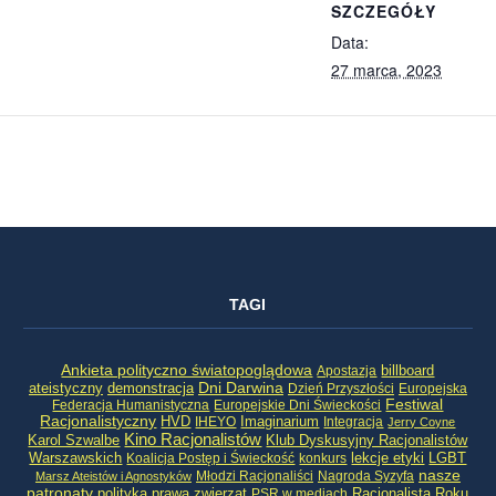
SZCZEGÓŁY
Data:
27 marca, 2023
TAGI
Ankieta polityczno światopoglądowa
billboard
Apostazja
ateistyczny
demonstracja
Dni Darwina
Dzień Przyszłości
Europejska
Festiwal
Federacja Humanistyczna
Europejskie Dni Świeckości
Racjonalistyczny
HVD
Imaginarium
IHEYO
Integracja
Jerry Coyne
Kino Racjonalistów
Klub Dyskusyjny Racjonalistów
Karol Szwalbe
Warszawskich
LGBT
Koalicja Postęp i Świeckość
konkurs
lekcje etyki
nasze
Młodzi Racjonaliści
Nagroda Syzyfa
Marsz Ateistów i Agnostyków
patronaty
Racjonalista Roku
polityka
prawa zwierząt
PSR w mediach