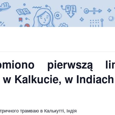
miono pierwszą li
 w Kalkucie, w Indiach
ричного трамваю в Калькутті, Індія