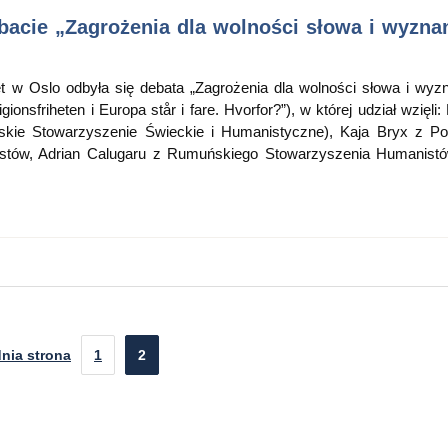
bacie „Zagrożenia dla wolności słowa i wyzna
t w Oslo odbyła się debata „Zagrożenia dla wolności słowa i wyz
igionsfriheten i Europa står i fare. Hvorfor?”), w której udział wzięli
kie Stowarzyszenie Świeckie i Humanistyczne), Kaja Bryx z Po
istów, Adrian Calugaru z Rumuńskiego Stowarzyszenia Humanist
nia strona
1
2