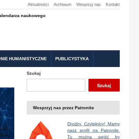
Aktualności
Archiwum
Wesprzyj nas
Kontakt
kalendarza naukowego
NIE HUMANISTYCZNE
PUBLICYSTYKA
Szukaj
Szukaj
Wesprzyj nas przez Patronite
Drodzy Czytelnicy! Mamy
jami
nasz profil na Patronite.
nią,
Tu można wejść by