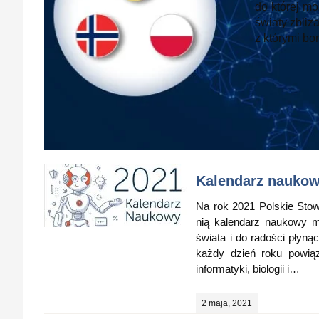
do której mo
światy zbliż
z którymi bo
Kalendarz naukowy
Na rok 2021 Polskie Stowa
nią kalendarz naukowy m
świata i do radości płyną
każdy dzień roku powiąza
informatyki, biologii i…
2 maja, 2021