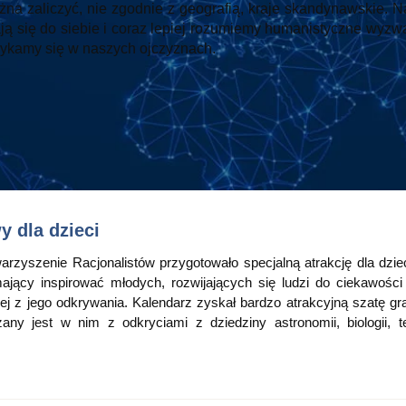
żna zaliczyć, nie zgodnie z geografią, kraje skandynawskie. 
ają się do siebie i coraz lepiej rozumiemy humanistyczne wyzw
rykamy się w naszych ojczyznach.
 dla dzieci
rzyszenie Racjonalistów przygotowało specjalną atrakcję dla dziec
ający inspirować młodych, rozwijających się ludzi do ciekawośc
cej z jego odkrywania. Kalendarz zyskał bardzo atrakcyjną szatę gra
ny jest w nim z odkryciami z dziedziny astronomii, biologii, te