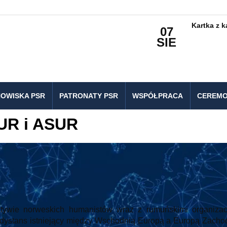
Kartka z 
07
SIE
OWISKA PSR
PATRONATY PSR
WSPÓŁPRACA
CEREMO
UR i ASUR
jatywie norweskich humanistów wraz z rumuńskimi organizac
dystans istniejący między Wschodnią Europą a Europą Zachod