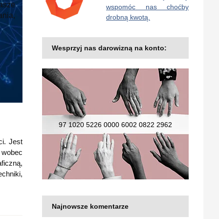
Nasze
wspomóc nas choćby
ania,
drobną kwotą.
Wesprzyj nas darowizną na konto:
97 1020 5226 0000 6002 0822 2962
i. Jest
i wobec
ficzną,
chniki,
Najnowsze komentarze