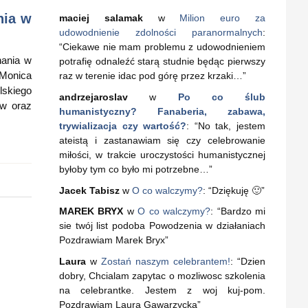
nia w
maciej salamak
w
Milion euro za
udowodnienie zdolności paranormalnych
:
“
Ciekawe nie mam problemu z udowodnieniem
nania w
potrafię odnaleźć starą studnie będąc pierwszy
: Monica
raz w terenie idac pod górę przez krzaki…
”
lskiego
andrzejaroslav
w
Po co ślub
ów oraz
humanistyczny? Fanaberia, zabawa,
trywializacja czy wartość?
: “
No tak, jestem
ateistą i zastanawiam się czy celebrowanie
miłości, w trakcie uroczystości humanistycznej
byłoby tym co było mi potrzebne…
”
Jacek Tabisz
w
O co walczymy?
: “
Dziękuję 🙂
”
MAREK BRYX
w
O co walczymy?
: “
Bardzo mi
sie twój list podoba Powodzenia w działaniach
Pozdrawiam Marek Bryx
”
Laura
w
Zostań naszym celebrantem!
: “
Dzien
dobry, Chcialam zapytac o mozliwosc szkolenia
na celebrantke. Jestem z woj kuj-pom.
Pozdrawiam Laura Gawarzycka
”