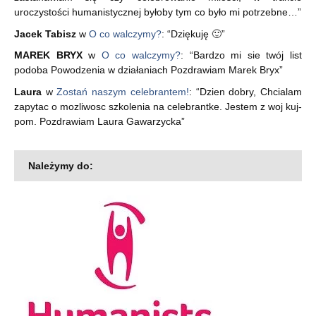
uroczystości humanistycznej byłoby tym co było mi potrzebne…
”
Jacek Tabisz
w
O co walczymy?
: “
Dziękuję 🙂
”
MAREK BRYX
w
O co walczymy?
: “
Bardzo mi sie twój list
podoba Powodzenia w działaniach Pozdrawiam Marek Bryx
”
Laura
w
Zostań naszym celebrantem!
: “
Dzien dobry, Chcialam
zapytac o mozliwosc szkolenia na celebrantke. Jestem z woj kuj-
pom. Pozdrawiam Laura Gawarzycka
”
Należymy do: