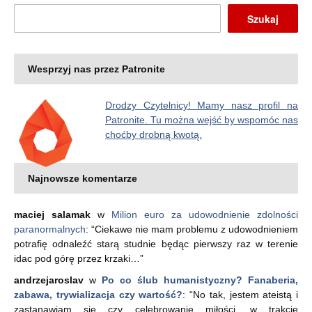
Szukaj
Wesprzyj nas przez Patronite
Drodzy Czytelnicy! Mamy nasz profil na
Patronite. Tu można wejść by wspomóc nas
choćby drobną kwotą.
Najnowsze komentarze
maciej salamak
w
Milion euro za udowodnienie zdolności
paranormalnych
: “
Ciekawe nie mam problemu z udowodnieniem
potrafię odnaleźć starą studnie będąc pierwszy raz w terenie
idac pod górę przez krzaki…
”
andrzejaroslav
w
Po co ślub humanistyczny? Fanaberia,
zabawa, trywializacja czy wartość?
: “
No tak, jestem ateistą i
zastanawiam się czy celebrowanie miłości, w trakcie