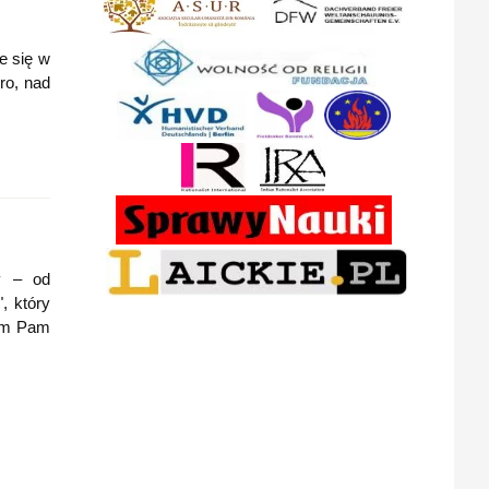
e się w
ro, nad
y – od
", który
Pam Pam