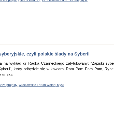
asze projekty
,
teoria ewolucji
,
Wrocławskie Forum Wolnej Myśli
yberyjskie, czyli polskie ślady na Syberii
na wykład dr Radka Czarneckiego zatytułowany: "Zapiski syber
a Syberii", który odbędzie się w kawiarni Ram Pam Pam Pam, Ryne
ziernika.
sze projekty
,
Wrocławskie Forum Wolnej Myśli