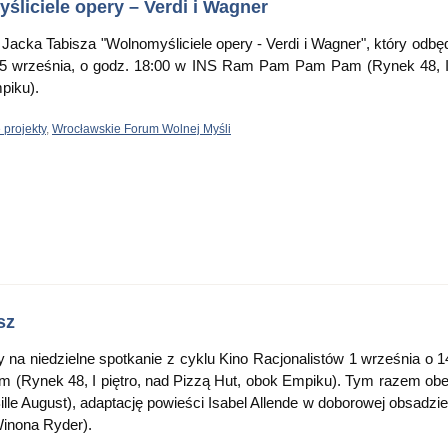
liciele opery – Verdi i Wagner
acka Tabisza "Wolnomyśliciele opery - Verdi i Wagner", który odbęd
, 5 września, o godz. 18:00 w INS Ram Pam Pam Pam (Rynek 48, I 
piku).
 projekty
,
Wrocławskie Forum Wolnej Myśli
sz
na niedzielne spotkanie z cyklu Kino Racjonalistów 1 września o 1
Rynek 48, I piętro, nad Pizzą Hut, obok Empiku). Tym razem ob
ille August), adaptację powieści Isabel Allende w doborowej obsadzie
Winona Ryder).