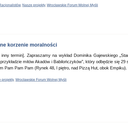
Racjonalistów
,
Nasze projekty
,
Wrocławskie Forum Wolnej Myśli
ne korzenie moralności
 inny termin]. Zapraszamy na wykład Dominika Gajewskiego „Sta
przykładzie mitów Akadów i Babilończyków”, który odbędzie się 29 s
m Pam Pam Pam (Rynek 48, I piętro, nad Pizzą Hut, obok Empiku).
 projekty
,
Wrocławskie Forum Wolnej Myśli