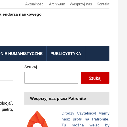
Aktualności
Archiwum
Wesprzyj nas
Kontakt
kalendarza naukowego
NIE HUMANISTYCZNE
PUBLICYSTYKA
Szukaj
Szukaj
Wesprzyj nas przez Patronite
lucja",
piętro,
Drodzy Czytelnicy! Mamy
nasz profil na Patronite.
Tu można wejść by