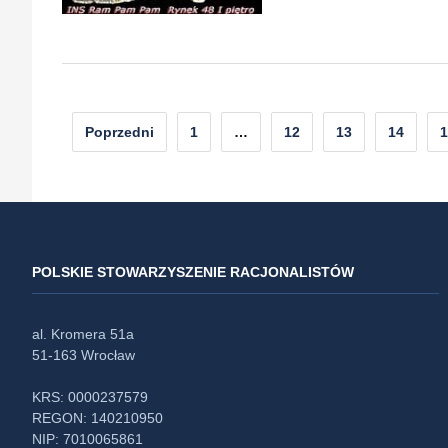
Nawigacja
Poprzedni
1
…
12
13
14
1
po
wpisach
POLSKIE STOWARZYSZENIE RACJONALISTÓW
al. Kromera 51a
51-163 Wrocław
KRS: 0000237579
REGON: 140210950
NIP: 7010065861