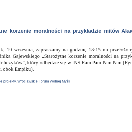
tne korzenie moralności na przykładzie mitów Aka
ek, 19 września, zapraszamy na godzinę 18:15 na przełożon
inika Gajewskiego „Starożytne korzenie moralności na przyk
lończyków”, który odbędzie się w INS Ram Pam Pam Pam (Ryn
ut, obok Empiku).
e projekty
,
Wrocławskie Forum Wolnej Myśli