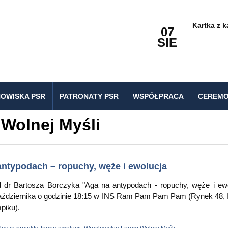
Kartka z 
07
SIE
OWISKA PSR
PATRONATY PSR
WSPÓŁPRACA
CEREMO
Wolnej Myśli
ntypodach – ropuchy, węże i ewolucja
dr Bartosza Borczyka "Aga na antypodach - ropuchy, węże i ewo
października o godzinie 18:15 w INS Ram Pam Pam Pam (Rynek 48, I 
piku).