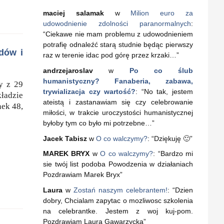
maciej salamak
w
Milion euro za
udowodnienie zdolności paranormalnych
:
“
Ciekawe nie mam problemu z udowodnieniem
potrafię odnaleźć starą studnie będąc pierwszy
dów i
raz w terenie idac pod górę przez krzaki…
”
andrzejaroslav
w
Po co ślub
humanistyczny? Fanaberia, zabawa,
y z 29
trywializacja czy wartość?
: “
No tak, jestem
ładzie
ateistą i zastanawiam się czy celebrowanie
ek 48,
miłości, w trakcie uroczystości humanistycznej
byłoby tym co było mi potrzebne…
”
Jacek Tabisz
w
O co walczymy?
: “
Dziękuję 🙂
”
MAREK BRYX
w
O co walczymy?
: “
Bardzo mi
sie twój list podoba Powodzenia w działaniach
Pozdrawiam Marek Bryx
”
Laura
w
Zostań naszym celebrantem!
: “
Dzien
dobry, Chcialam zapytac o mozliwosc szkolenia
na celebrantke. Jestem z woj kuj-pom.
Pozdrawiam Laura Gawarzycka
”