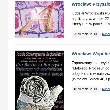
Wrocław: Przyszł
Oddział Wrocławski PS
najbliższy czwartek 22
Pizzą Hut, w pobliżu Em
20 sierpnia, 2013
Nasze
Wrocław: Współcz
Zapraszamy na wykła
"Małpiego Procesu" po "
odbędzie się w najbliż
(Wrocław, Rynek 48, I p
10 sierpnia, 2013
Nasze