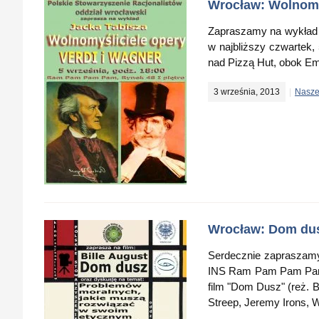
Wrocław: Wolnomyś
Zapraszamy na wykład J
w najbliższy czwartek
nad Pizzą Hut, obok Em
3 września, 2013
Nasze
Wrocław: Dom du
Serdecznie zapraszamy 
INS Ram Pam Pam Pam (
film "Dom Dusz" (reż. B
Streep, Jeremy Irons, 