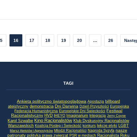
5
16
17
18
19
20
…
26
Nastę
TAGI
Ankieta polityczno światopoglądowa
billboard
Apostazja
ateistyczny
demonstracja
Dni Darwina
Dzień Przyszłości
Europejska
Festiwal
Federacja Humanistyczna
Europejskie Dni Świeckości
Racjonalistyczny
HVD
Imaginarium
IHEYO
Integracja
Jerry Coyne
Kino Racjonalistów
Klub Dyskusyjny Racjonalistów
Karol Szwalbe
Warszawskich
LGBT
Koalicja Postęp i Świeckość
konkurs
lekcje etyki
nasze
Młodzi Racjonaliści
Nagroda Syzyfa
Marsz Ateistów i Agnostyków
patronaty
Racjonalista Roku
polityka
prawa zwierząt
PSR w mediach