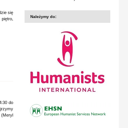
zie się
Należymy do:
piętro,
4:30 do
ejrzymy
 (Meryl