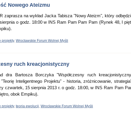
ość Nowego Ateizmu
R zaprasza na wykład Jacka Tabisza "Nowy Ateizm", który odbędzi
 sierpnia o godz. 18:00 w INS Ram Pam Pam Pam (Rynek 48, I pięt
piku).
 projekty
,
Wrocławskie Forum Wolnej Myśli
esny ruch kreacjonistyczny
d dra Bartosza Borczyka "Współczesny ruch kreacjonistyczn
Teorię Inteligentnego Projektu" - historia, zróżnicowanie, strategia
szy czwartek, 15 sierpnia 2013 r. o godz. 18:00, w INS Ram Pam 
iętro, obok Empiku).
 projekty
,
teoria ewolucji
,
Wrocławskie Forum Wolnej Myśli