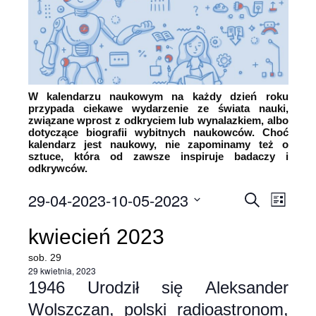
W kalendarzu naukowym na każdy dzień roku
przypada ciekawe wydarzenie ze świata nauki,
związane wprost z odkryciem lub wynalazkiem, albo
dotyczące biografii wybitnych naukowców. Choć
kalendarz jest naukowy, nie zapominamy też o
sztuce, która od zawsze inspiruje badaczy i
odkrywców.
29-04-2023
-
10-05-2023
Wyda
Wydarz
Szukaj
List
Wybierz
Wido
Nawiga
kwiecień 2023
datę.
nawi
po
sob.
29
29 kwietnia, 2023
wyszuk
1946 Urodził się Aleksander
Wolszczan, polski radioastronom,
i