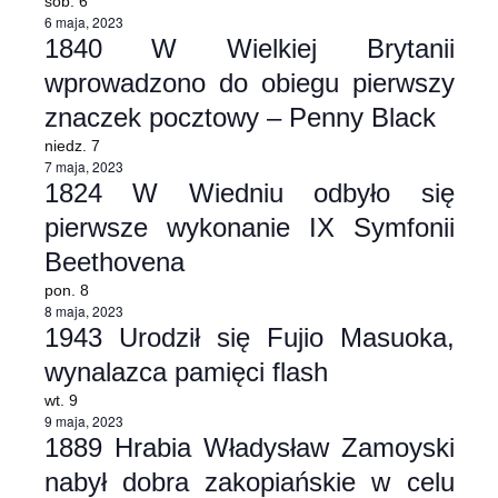
sob.
6
6 maja, 2023
1840 W Wielkiej Brytanii
wprowadzono do obiegu pierwszy
znaczek pocztowy – Penny Black
niedz.
7
7 maja, 2023
1824 W Wiedniu odbyło się
pierwsze wykonanie IX Symfonii
Beethovena
pon.
8
8 maja, 2023
1943 Urodził się Fujio Masuoka,
wynalazca pamięci flash
wt.
9
9 maja, 2023
1889 Hrabia Władysław Zamoyski
nabył dobra zakopiańskie w celu