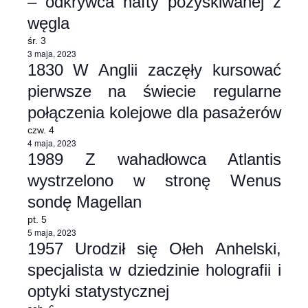
– odkrywca nafty pozyskiwanej z
węgla
śr.
3
3 maja, 2023
1830 W Anglii zaczęły kursować
pierwsze na świecie regularne
połączenia kolejowe dla pasażerów
czw.
4
4 maja, 2023
1989 Z wahadłowca Atlantis
wystrzelono w stronę Wenus
sondę Magellan
pt.
5
5 maja, 2023
1957 Urodził się Ołeh Anhelski,
specjalista w dziedzinie holografii i
optyki statystycznej