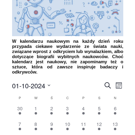
W kalendarzu naukowym na każdy dzień roku
przypada ciekawe wydarzenie ze świata nauki,
związane wprost z odkryciem lub wynalazkiem, albo
dotyczące biografii wybitnych naukowców. Choć
kalendarz jest naukowy, nie zapominamy też o
sztuce, która od zawsze inspiruje badaczy i
odkrywców.
01-10-2024
Wyda
Wydarz
Szukaj
Month
Wybierz
Wido
Nawiga
P
W
Ś
C
P
S
N
Kalendarz
datę.
nawi
1
1
1
1
1
1
1
30
1
2
3
4
5
6
po
Wydarzenia
wydarzenie,
wydarzenie,
wydarzenie,
wydarzenie,
wydarzenie,
wydarzenie,
wydarzeni
wyszuk
1
1
1
1
1
1
1
7
8
9
10
11
12
13
wydarzenie,
wydarzenie,
wydarzenie,
wydarzenie,
wydarzenie,
wydarzenie,
wydarzeni
i