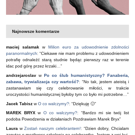
Najnowsze komentarze
maciej salamak
w
Milion euro za udowodnienie zdolności
paranormalnych
: “
Ciekawe nie mam problemu z udowodnieniem
potrafię odnaleźć starą studnie będąc pierwszy raz w terenie
idac pod górę przez krzaki…
”
andrzejaroslav
w
Po co ślub humanistyczny? Fanaberia,
zabawa, trywializacja czy wartość?
: “
No tak, jestem ateistą i
zastanawiam się czy celebrowanie miłości, w trakcie
uroczystości humanistycznej byłoby tym co było mi potrzebne…
”
Jacek Tabisz
w
O co walczymy?
: “
Dziękuję 🙂
”
MAREK BRYX
w
O co walczymy?
: “
Bardzo mi sie twój list
podoba Powodzenia w działaniach Pozdrawiam Marek Bryx
”
Laura
w
Zostań naszym celebrantem!
: “
Dzien dobry, Chcialam
zapytac o mozliwosc szkolenia na celebrantke. Jestem z woj kuj-