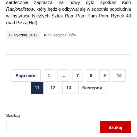
serdecznie zaprasza na nowy cykl spotkań
Kino
Racjonalistów
, który będzie odbywał się w sobotnie popołudnia
w Instytucie Niezłych Sztuk Ram Pam Pam Pam, Rynek 48
(nad Pizzą Hut).
17 stycznia, 2012
Kino Racjonalistów
Nawigacja
Poprzedni
1
…
7
8
9
10
po
11
12
13
Następny
wpisach
Szukaj
Szukaj