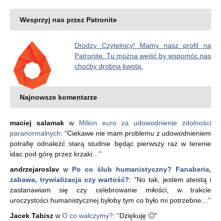
Wesprzyj nas przez Patronite
Drodzy Czytelnicy! Mamy nasz profil na
Patronite. Tu można wejść by wspomóc nas
choćby drobną kwotą.
Najnowsze komentarze
maciej salamak
w
Milion euro za udowodnienie zdolności
paranormalnych
: “
Ciekawe nie mam problemu z udowodnieniem
potrafię odnaleźć starą studnie będąc pierwszy raz w terenie
idac pod górę przez krzaki…
”
andrzejaroslav
w
Po co ślub humanistyczny? Fanaberia,
zabawa, trywializacja czy wartość?
: “
No tak, jestem ateistą i
zastanawiam się czy celebrowanie miłości, w trakcie
uroczystości humanistycznej byłoby tym co było mi potrzebne…
”
Jacek Tabisz
w
O co walczymy?
: “
Dziękuję 🙂
”