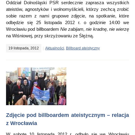
Oddział Dolnośląski PSR serdecznie zaprasza wszystkich
ateistów, agnostyków i wolnomyślicieli, którzy zechcą zrobić
sobie razem z nami grupowe zdjęcie, na spotkanie, które
odbędzie się 25 listopada 2012 r. o godzinie 14:00 we
Wrocławiu pod billboardem
Nie zabijam, nie kradnę, nie wierzę
na Wiśniowej, przy skrzyżowaniu ze Ślężną.
19 listopada, 2012
Aktualności
,
Billboard ateistyczny
Zdjęcie pod billboardem ateistycznym – relacja
z Wrocławia
W sobotę 10 listopada 2012 r. odbyło się we Wrocławiu