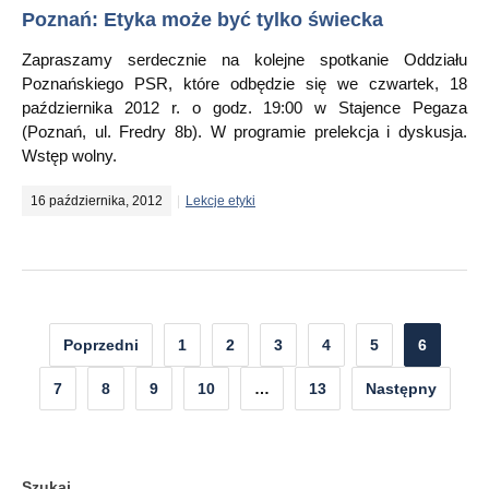
Poznań: Etyka może być tylko świecka
Zapraszamy serdecznie na kolejne spotkanie Oddziału
Poznańskiego PSR, które odbędzie się we czwartek, 18
października 2012 r. o godz. 19:00 w Stajence Pegaza
(Poznań, ul. Fredry 8b). W programie prelekcja i dyskusja.
Wstęp wolny.
16 października, 2012
Lekcje etyki
Nawigacja
Poprzedni
1
2
3
4
5
6
po
7
8
9
10
…
13
Następny
wpisach
Szukaj