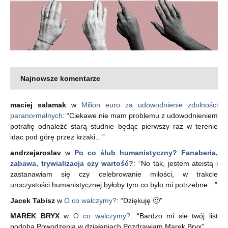
Najnowsze komentarze
maciej salamak
w
Milion euro za udowodnienie zdolności
paranormalnych
: “
Ciekawe nie mam problemu z udowodnieniem
potrafię odnaleźć starą studnie będąc pierwszy raz w terenie
idac pod górę przez krzaki…
”
andrzejaroslav
w
Po co ślub humanistyczny? Fanaberia,
zabawa, trywializacja czy wartość?
: “
No tak, jestem ateistą i
zastanawiam się czy celebrowanie miłości, w trakcie
uroczystości humanistycznej byłoby tym co było mi potrzebne…
”
Jacek Tabisz
w
O co walczymy?
: “
Dziękuję 🙂
”
MAREK BRYX
w
O co walczymy?
: “
Bardzo mi sie twój list
podoba Powodzenia w działaniach Pozdrawiam Marek Bryx
”