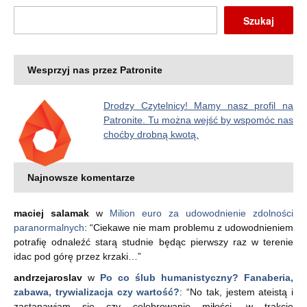
Szukaj
Wesprzyj nas przez Patronite
Drodzy Czytelnicy! Mamy nasz profil na
Patronite. Tu można wejść by wspomóc nas
choćby drobną kwotą.
Najnowsze komentarze
maciej salamak
w
Milion euro za udowodnienie zdolności
paranormalnych
: “
Ciekawe nie mam problemu z udowodnieniem
potrafię odnaleźć starą studnie będąc pierwszy raz w terenie
idac pod górę przez krzaki…
”
andrzejaroslav
w
Po co ślub humanistyczny? Fanaberia,
zabawa, trywializacja czy wartość?
: “
No tak, jestem ateistą i
zastanawiam się czy celebrowanie miłości, w trakcie