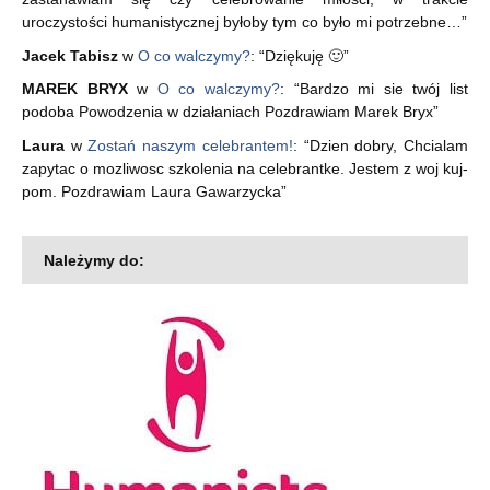
uroczystości humanistycznej byłoby tym co było mi potrzebne…
”
Jacek Tabisz
w
O co walczymy?
: “
Dziękuję 🙂
”
MAREK BRYX
w
O co walczymy?
: “
Bardzo mi sie twój list
podoba Powodzenia w działaniach Pozdrawiam Marek Bryx
”
Laura
w
Zostań naszym celebrantem!
: “
Dzien dobry, Chcialam
zapytac o mozliwosc szkolenia na celebrantke. Jestem z woj kuj-
pom. Pozdrawiam Laura Gawarzycka
”
Należymy do: