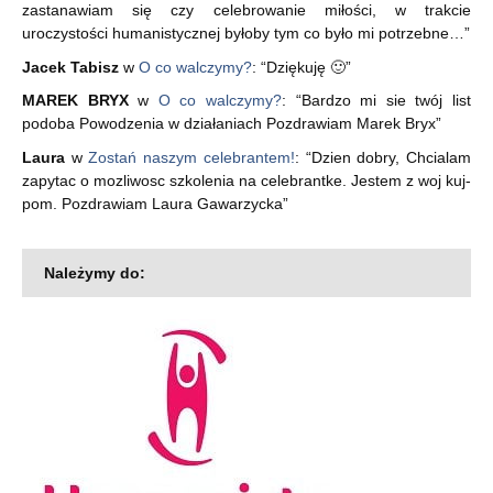
zastanawiam się czy celebrowanie miłości, w trakcie
uroczystości humanistycznej byłoby tym co było mi potrzebne…
”
Jacek Tabisz
w
O co walczymy?
: “
Dziękuję 🙂
”
MAREK BRYX
w
O co walczymy?
: “
Bardzo mi sie twój list
podoba Powodzenia w działaniach Pozdrawiam Marek Bryx
”
Laura
w
Zostań naszym celebrantem!
: “
Dzien dobry, Chcialam
zapytac o mozliwosc szkolenia na celebrantke. Jestem z woj kuj-
pom. Pozdrawiam Laura Gawarzycka
”
Należymy do: