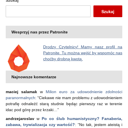
Szukaj
Szukaj
Wesprzyj nas przez Patronite
Drodzy Czytelnicy! Mamy nasz profil na
Patronite. Tu można wejść by wspomóc nas
choćby drobną kwotą.
Najnowsze komentarze
maciej salamak
w
Milion euro za udowodnienie zdolności
paranormalnych
: “
Ciekawe nie mam problemu z udowodnieniem
potrafię odnaleźć starą studnie będąc pierwszy raz w terenie
idac pod górę przez krzaki…
”
andrzejaroslav
w
Po co ślub humanistyczny? Fanaberia,
zabawa, trywializacja czy wartość?
: “
No tak, jestem ateistą i