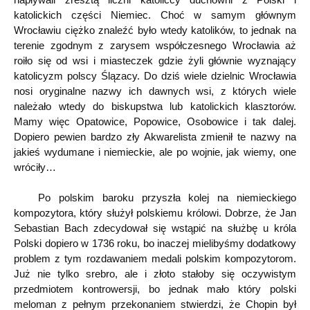
katolickich części Niemiec. Choć w samym głównym
Wrocławiu ciężko znaleźć było wtedy katolików, to jednak na
terenie zgodnym z zarysem współczesnego Wrocławia aż
roiło się od wsi i miasteczek gdzie żyli głównie wyznający
katolicyzm polscy Ślązacy. Do dziś wiele dzielnic Wrocławia
nosi oryginalne nazwy ich dawnych wsi, z których wiele
należało wtedy do biskupstwa lub katolickich klasztorów.
Mamy więc Opatowice, Popowice, Osobowice i tak dalej.
Dopiero pewien bardzo zły Akwarelista zmienił te nazwy na
jakieś wydumane i niemieckie, ale po wojnie, jak wiemy, one
wróciły…
Po polskim baroku przyszła kolej na niemieckiego
kompozytora, który służył polskiemu królowi. Dobrze, że Jan
Sebastian Bach zdecydował się wstąpić na służbę u króla
Polski dopiero w 1736 roku, bo inaczej mielibyśmy dodatkowy
problem z tym rozdawaniem medali polskim kompozytorom.
Już nie tylko srebro, ale i złoto stałoby się oczywistym
przedmiotem kontrowersji, bo jednak mało który polski
meloman z pełnym przekonaniem stwierdzi, że Chopin był