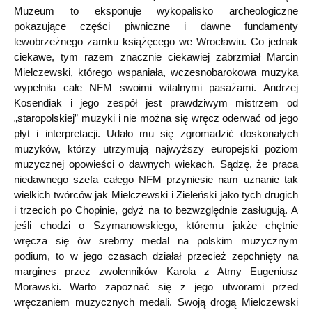
Muzeum to eksponuje wykopalisko archeologiczne
pokazujące części piwniczne i dawne fundamenty
lewobrzeżnego zamku książęcego we Wrocławiu. Co jednak
ciekawe, tym razem znacznie ciekawiej zabrzmiał Marcin
Mielczewski, którego wspaniała, wczesnobarokowa muzyka
wypełniła całe NFM swoimi witalnymi pasażami. Andrzej
Kosendiak i jego zespół jest prawdziwym mistrzem od
„staropolskiej” muzyki i nie można się wręcz oderwać od jego
płyt i interpretacji. Udało mu się zgromadzić doskonałych
muzyków, którzy utrzymują najwyższy europejski poziom
muzycznej opowieści o dawnych wiekach. Sądzę, że praca
niedawnego szefa całego NFM przyniesie nam uznanie tak
wielkich twórców jak Mielczewski i Zieleński jako tych drugich
i trzecich po Chopinie, gdyż na to bezwzględnie zasługują. A
jeśli chodzi o Szymanowskiego, któremu jakże chętnie
wręcza się ów srebrny medal na polskim muzycznym
podium, to w jego czasach działał przecież zepchnięty na
margines przez zwolenników Karola z Atmy Eugeniusz
Morawski. Warto zapoznać się z jego utworami przed
wręczaniem muzycznych medali. Swoją drogą Mielczewski