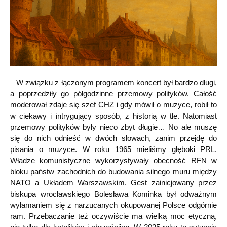
W związku z łączonym programem koncert był bardzo długi,
a poprzedziły go półgodzinne przemowy polityków. Całość
moderował zdaje się szef CHZ i gdy mówił o muzyce, robił to
w ciekawy i intrygujący sposób, z historią w tle. Natomiast
przemowy polityków były nieco zbyt długie… No ale muszę
się do nich odnieść w dwóch słowach, zanim przejdę do
pisania o muzyce. W roku 1965 mieliśmy głęboki PRL.
Władze komunistyczne wykorzystywały obecność RFN w
bloku państw zachodnich do budowania silnego muru między
NATO a Układem Warszawskim. Gest zainicjowany przez
biskupa wrocławskiego Bolesława Kominka był odważnym
wyłamaniem się z narzucanych okupowanej Polsce odgórnie
ram. Przebaczanie też oczywiście ma wielką moc etyczną,