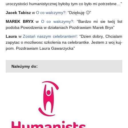
uroczystości humanistycznej byłoby tym co było mi potrzebne…
”
Jacek Tabisz
w
O co walczymy?
: “
Dziękuję 🙂
”
MAREK BRYX
w
O co walczymy?
: “
Bardzo mi sie twój list
podoba Powodzenia w działaniach Pozdrawiam Marek Bryx
”
Laura
w
Zostań naszym celebrantem!
: “
Dzien dobry, Chcialam
zapytac o mozliwosc szkolenia na celebrantke. Jestem z woj kuj-
pom. Pozdrawiam Laura Gawarzycka
”
Należymy do: