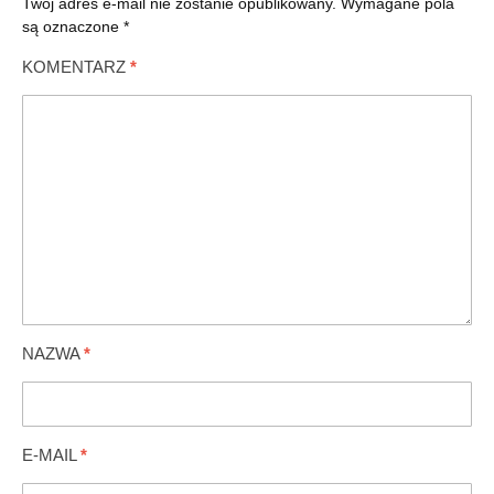
Twój adres e-mail nie zostanie opublikowany.
Wymagane pola
są oznaczone
*
KOMENTARZ
*
NAZWA
*
E-MAIL
*