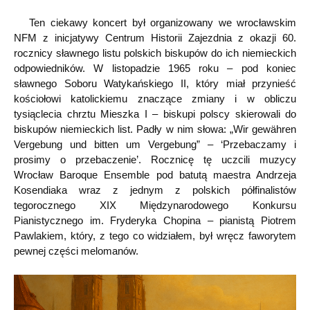
Ten ciekawy koncert był organizowany we wrocławskim
NFM z inicjatywy Centrum Historii Zajezdnia z okazji 60.
rocznicy sławnego listu polskich biskupów do ich niemieckich
odpowiedników. W listopadzie 1965 roku – pod koniec
sławnego Soboru Watykańskiego II, który miał przynieść
kościołowi katolickiemu znaczące zmiany i w obliczu
tysiąclecia chrztu Mieszka I – biskupi polscy skierowali do
biskupów niemieckich list. Padły w nim słowa: „Wir gewähren
Vergebung und bitten um Vergebung” – ‘Przebaczamy i
prosimy o przebaczenie’. Rocznicę tę uczcili muzycy
Wrocław Baroque Ensemble pod batutą maestra Andrzeja
Kosendiaka wraz z jednym z polskich półfinalistów
tegorocznego XIX Międzynarodowego Konkursu
Pianistycznego im. Fryderyka Chopina – pianistą Piotrem
Pawlakiem, który, z tego co widziałem, był wręcz faworytem
pewnej części melomanów.