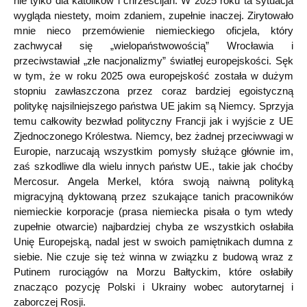
nie tylko dla katolików i chrześcijan. W 2025 roku ta sytuacja
wygląda niestety, moim zdaniem, zupełnie inaczej. Zirytowało
mnie nieco przemówienie niemieckiego oficjela, który
zachwycał się „wielopaństwowością” Wrocławia i
przeciwstawiał „złe nacjonalizmy” światłej europejskości. Sęk
w tym, że w roku 2025 owa europejskość została w dużym
stopniu zawłaszczona przez coraz bardziej egoistyczną
politykę najsilniejszego państwa UE jakim są Niemcy. Sprzyja
temu całkowity bezwład polityczny Francji jak i wyjście z UE
Zjednoczonego Królestwa. Niemcy, bez żadnej przeciwwagi w
Europie, narzucają wszystkim pomysły służące głównie im,
zaś szkodliwe dla wielu innych państw UE., takie jak choćby
Mercosur. Angela Merkel, która swoją naiwną polityką
migracyjną dyktowaną przez szukające tanich pracowników
niemieckie korporacje (prasa niemiecka pisała o tym wtedy
zupełnie otwarcie) najbardziej chyba ze wszystkich osłabiła
Unię Europejską, nadal jest w swoich pamiętnikach dumna z
siebie. Nie czuje się też winna w związku z budową wraz z
Putinem rurociągów na Morzu Bałtyckim, które osłabiły
znacząco pozycję Polski i Ukrainy wobec autorytarnej i
zaborczej Rosji.