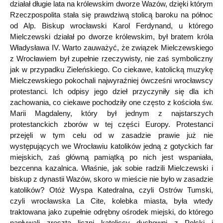
działał długie lata na królewskim dworze Wazów, dzięki którym
Rzeczpospolita stała się prawdziwą stolicą baroku na północ
od Alp. Biskup wrocławski Karol Ferdynand, u którego
Mielczewski działał po dworze królewskim, był bratem króla
Władysława IV. Warto zauważyć, że związek Mielczewskiego
z Wrocławiem był zupełnie rzeczywisty, nie zaś symboliczny
jak w przypadku Zieleńskiego. Co ciekawe, katolicką muzykę
Mielczewskiego pokochali najwyraźniej ówcześni wrocławscy
protestanci. Ich odpisy jego dzieł przyczyniły się dla ich
zachowania, co ciekawe pochodziły one często z kościoła św.
Marii Magdaleny, który był jednym z najstarszych
protestanckich zborów w tej części Europy. Protestanci
przejęli w tym celu od w zasadzie prawie już nie
występujących we Wrocławiu katolików jedną z gotyckich far
miejskich, zaś główną pamiątką po nich jest wspaniała,
bezcenna kazalnica. Właśnie, jak sobie radzili Mielczewski i
biskup z dynastii Wazów, skoro w mieście nie było w zasadzie
katolików? Otóż Wyspa Katedralna, czyli Ostrów Tumski,
czyli wrocławska La Cite, kolebka miasta, była wtedy
traktowana jako zupełnie odrębny ośrodek miejski, do którego
napływali zresztą liczni katoliccy duchowni z Polski i