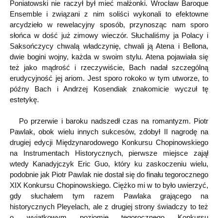
Poniatowski nie raczył był mieć małżonki. Wrocław Baroque
Ensemble i związani z nim soliści wykonali to efektowne
arcydzieło w rewelacyjny sposób, przynosząc nam sporo
słońca w dość już zimowy wieczór. Słuchaliśmy ja Polacy i
Saksończycy chwalą władczynię, chwali ją Atena i Bellona,
dwie bogini wojny, każda w swoim stylu. Atena pojawiała się
też jako mądrość i rzeczywiście, Bach nadał szczególną
erudycyjność jej ariom. Jest sporo rokoko w tym utworze, to
późny Bach i Andrzej Kosendiak znakomicie wyczuł tę
estetykę.
Po przerwie i baroku nadszedł czas na romantyzm. Piotr
Pawlak, obok wielu innych sukcesów, zdobył II nagrodę na
drugiej edycji Międzynarodowego Konkursu Chopinowskiego
na Instrumentach Historycznych, pierwsze miejsce zajął
wtedy Kanadyjczyk Eric Guo, który ku zaskoczeniu wielu,
podobnie jak Piotr Pawlak nie dostał się do finału tegorocznego
XIX Konkursu Chopinowskiego. Ciężko mi w to było uwierzyć,
gdy słuchałem tym razem Pawlaka grającego na
historycznych Pleyelach, ale z drugiej strony świadczy to też
o wyjątkowym poziomie tegorocznego Konkursu