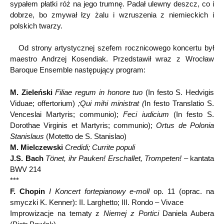
sypałem płatki róż na jego trumnę. Padał ulewny deszcz, co i
dobrze, bo zmywał łzy żalu i wzruszenia z niemieckich i
polskich twarzy.
Od strony artystycznej szefem rocznicowego koncertu był
maestro Andrzej Kosendiak. Przedstawił wraz z Wrocław
Baroque Ensemble następujący program:
M. Zieleński
Filiae regum in honore tuo
(In festo S. Hedvigis
Viduae; offertorium)
;Qui mihi ministrat (
In festo Translatio S.
Venceslai Martyris; communio);
Feci iudicium
(In festo S.
Dorothae Virginis et Martyris; communio);
Ortus de Polonia
Stanislaus
(Motetto de S. Stanislao)
M. Mielczewski
Credidi; Currite populi
J.S. Bach
Tönet, ihr Pauken!
Erschallet, Trompeten!
– kantata
BWV 214
***
F. Chopin
I Koncert fortepianowy e-moll
op. 11 (oprac. na
smyczki K. Kenner): II. Larghetto; III. Rondo – Vivace
Improwizacje na tematy z
Niemej z Portici
Daniela Aubera