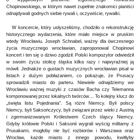
Chopinowskiego, w którym nawet zupełnie znakomici pianiści
odnajdywali godnych siebie rywali i, oczywiście, rywalki.
W koncercie, który usłyszeliśmy, chodziło o rekonstrukcję
historycznego wydarzenia, które miało miejsce w pruskim
wtedy Wrocławiu. Joseph Schnabel, ważny dla ówczesnego
życia muzycznego wrocławian, zaproponował Chopinowi
koncert i ten się o dziwo zgodził. Polski kompozytor odwiedził
w swoim życiu stolicę śląska kilka razy i najwyraźniej ją
mówił. Jednakże o gustach muzycznych wrocławian pisał w
listach z dużym pobłażaniem, co pokazuje, że Prusacy
sprowadzili miasto do parteru. Niewiele odnajdziemy we
Wrocławiu ważnej muzyki z czasów Bacha czy Telemanna
komponowanej przez lokalnych twórców… To kolejny klucz do
„święta listu Pojednania”. Są różni Niemcy. Byli polscy
Niemcy, byli Saksończycy, byli związani przez wieki z Austrią
i zgermanizowanym Królestwem Czech śląscy Niemcy.
Gdyby królowie Polski i Saksonii wygrali wyścig militarny z
Prusakami, mogłoby nie być rozbiorów i Warszawa oraz
Wrocław, każde miasto z innego powodu, kwitłyby