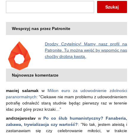
Szukaj
Wesprzyj nas przez Patronite
Drodzy Czytelnicy! Mamy nasz profil na
Patronite. Tu można wejść by wspomóc nas
choćby drobną kwotą.
Najnowsze komentarze
maciej salamak
w
Milion euro za udowodnienie zdolności
paranormalnych
: “
Ciekawe nie mam problemu z udowodnieniem
potrafię odnaleźć starą studnie będąc pierwszy raz w terenie
idac pod górę przez krzaki…
”
andrzejaroslav
w
Po co ślub humanistyczny? Fanaberia,
zabawa, trywializacja czy wartość?
: “
No tak, jestem ateistą i
zastanawiam się czy celebrowanie miłości, w trakcie