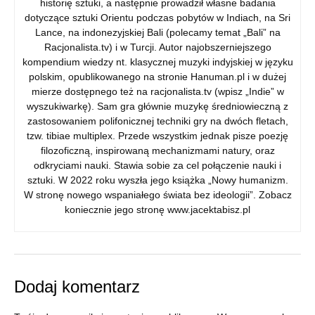
historię sztuki, a następnie prowadził własne badania
dotyczące sztuki Orientu podczas pobytów w Indiach, na Sri
Lance, na indonezyjskiej Bali (polecamy temat „Bali” na
Racjonalista.tv) i w Turcji. Autor najobszerniejszego
kompendium wiedzy nt. klasycznej muzyki indyjskiej w języku
polskim, opublikowanego na stronie Hanuman.pl i w dużej
mierze dostępnego też na racjonalista.tv (wpisz „Indie” w
wyszukiwarkę). Sam gra głównie muzykę średniowieczną z
zastosowaniem polifonicznej techniki gry na dwóch fletach,
tzw. tibiae multiplex. Przede wszystkim jednak pisze poezję
filozoficzną, inspirowaną mechanizmami natury, oraz
odkryciami nauki. Stawia sobie za cel połączenie nauki i
sztuki. W 2022 roku wyszła jego książka „Nowy humanizm.
W stronę nowego wspaniałego świata bez ideologii”. Zobacz
koniecznie jego stronę www.jacektabisz.pl
Dodaj komentarz