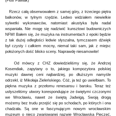
(Piotr Pawlak)
Rzecz całą obserwowałem z samej góry, z trzeciego piętra
balkonów, w tylnym rzędzie. Ledwo widziałem niewielkie
sylwetki wykonawców, natomiast akustyka była nadal
wspaniała. Nie mogę się nadziwić kunsztowi budowniczych
NFM! Bałem się, że muzyka na instrumentach z epoki będzie
z tak dużej odległości ledwie słyszalna, tymczasem dźwięk
był czysty i całkiem mocny, niemal taki sam, jak z miejsc
położonych dość blisko sceny. Naprawdę niesamowite!
Od mówcy z CHZ dowiedzieliśmy się, że Andrzej
Kosendiak, zapytany o to, jakiego kompozytora polskiej
muzyki dawnej ceni najbardziej, po dłuższym namyśle
odrzekł, iż Mikołaja Zieleńskiego. Cóż, ja też go uwielbiam. To
piękna muzyka z przełomu renesansu i baroku. Teraz też
usłyszeliśmy utwory korespondujące ze świętymi czczonymi
we Wrocławiu, nawet ze świętą Jadwigą. Swoją drogą
możemy bez trudu przejść się po schodach, po których i ona
chadzała. Są one w fascynującym nowym wrocławskim
muzeum o nieco zwariowanej nazwie Wrocławska Pieczęć.