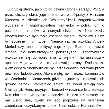
Z drugiej strony, jako już od dawna członek zarządu PSR, a
przez dłuższy okres jego prezes, we współpracy z Heinzem
Klossem z Niemieckich Wolnomyślicieli zorganizowałem
wydarzenia i współnapisałem niemiecko – polski tom o
początkach ruchów wolnomyślicielskich w Niemczech,
których kolebką było moje kochane miasto – Wrocław. Heinz
był zupełnie innym typem Niemca niż na przykład Angela
Merkel czy obecni politycy tego kraju. Starał się mówić
łamaną, ale komunikatywną polszczyzną i rzeczywiście
przyczyniał się do pojednania w piękny i humanistyczny
sposób. A ja wraz z nim ze swojej strony. Dodam, że
Niemieccy Wolnomyśliciele byli prześladowani zarówno przez
pewnego ludobójczego Akwarelistę, jak i przez komunistów
we Wschodnich Niemczech, gdzie znajdowały się dawniej ich
główne ośrodki. Pamiętając zatem, że nadal istnieją tacy
Niemcy jak Heinz przyjąłem koncert w rocznicę listu biskupa
Kominka mimo wszystko z nadzieją. Heinza już niestety nie
ma wśród nas, byłem na jego pogrzebie na berlińskim
cmentarzu odzyskanym przez Niemieckich Humanistów i