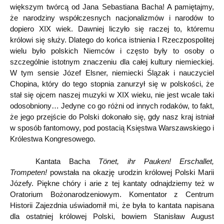
większym twórcą od Jana Sebastiana Bacha! A pamiętajmy,
że narodziny współczesnych nacjonalizmów i narodów to
dopiero XIX wiek. Dawniej liczyło się raczej to, któremu
królowi się służy. Dlatego do końca istnienia I Rzeczpospolitej
wielu było polskich Niemców i często były to osoby o
szczególnie istotnym znaczeniu dla całej kultury niemieckiej.
W tym sensie Józef Elsner, niemiecki Ślązak i nauczyciel
Chopina, który do tego stopnia zanurzył się w polskości, że
stał się ojcem naszej muzyki w XIX wieku, nie jest wcale taki
odosobniony… Jedyne co go różni od innych rodaków, to fakt,
że jego przejście do Polski dokonało się, gdy nasz kraj istniał
w sposób fantomowy, pod postacią Księstwa Warszawskiego i
Królestwa Kongresowego.
Kantata Bacha
Tönet, ihr Pauken! Erschallet,
Trompeten!
powstała na okazję urodzin królowej Polski Marii
Józefy. Piękne chóry i arie z tej kantaty odnajdziemy też w
Oratorium Bożonarodzeniowym. Komentator z Centrum
Historii Zajezdnia uświadomił mi, że była to kantata napisana
dla ostatniej królowej Polski, bowiem Stanisław August