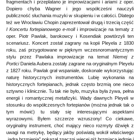
fragmentach i przeplatano je improwizacjami i ariami z oper.
Dopiero chyba Wagner i jego współcześni nauczyli
publiczność słuchania muzyki w skupieniu i w całości. Dlatego
też we Wrocławiu Chopin zaprezentował drugą i trzecią część
I Koncertu fortepianowego e-moll
i improwizacje na tematy z
oper. Piotr Pawlak, barokowcy i Kosendiak powtórzyli ten
scenariusz. Koncert został zagrany na kopii Pleyela z 1830
roku, zaś przygotowane w pięknym wczesnoromantycznym
stylu przez Pawlaka improwizacje na temat
Niemej z
Portici
Daniela Aubera zostały zagrane na oryginalnym Pleyelu
z 1827 roku. Pawlak grał wspaniale, doskonale wykorzystując
naturę historycznych instrumentów. Lubię wykonania na
historycznych fortepianach, jednak często brzmią one nieco
sztywno i klinicznie. Tu tak nie było, muzyka była żywa, pełna
energii i romantycznej metafizyki. Wady dawnych Pleyeli w
stosunku do współczesnych fortepianów (można jednak tak o
tym mówić) tu stały się interesującymi aspektami
wyrazowymi. Byłem szczerze wzruszony! Co ciekawe,
oryginalny instrument, choć mający nieco rozmyty dźwięk z
uwagi na metrykę, będący jakby poświatą wokół właściwego
„jądra brzmienia” pokazał znaczni więcej niż brzmiąca jędrnie i