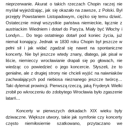
nieprzerwanie. Akurat o takich rzeczach Chopin raczej nie
myślał wyjeżdżając, jak się okazało na zawsze, z Polski. Był
przejęty Powstaniem Listopadowym, ciężko się temu dziwić.
Ostatecznie minął wszystkie państwa niemieckie, łącznie z
austriackim Wiedniem i dotarł do Paryża. Miały być Włochy i
Londyn… Do tego ostatniego dotarł pod koniec życia, już
niemal konający. Jednak w 1830 roku Chopin był jeszcze w
pełni sił i jak widać zgadzał się nawet na spontaniczne
koncerty. Nie był jeszcze wtedy znany, dlatego, jak pisał w
liście, niemieccy wrocławianie drapali się po głowach, nie
wiedząc co powiedzieć o jego koncercie. Słyszeli, że to
genialne, ale z drugiej strony nie chcieli wyjść na naiwniaków
zachwalających pod niebiosa nieznanego jeszcze twórcę…
Taki dylemat prowincji. Pierwszą rzeczą, jaką Fryderyk Wielki
zrobił po wkroczeniu do zdobytego Wrocławia było zgaszenie
latarń…
Koncerty w pierwszych dekadach XIX wieku były
dziwaczne. Większe utwory, takie jak symfonie czy koncerty
często niemiłosiernie szatkowano, przytaczano we