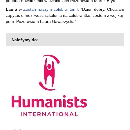
podoba Powodzenia w działaniach Pozdrawiam Marek Bryx
”
Laura
w
Zostań naszym celebrantem!
: “
Dzien dobry, Chcialam
zapytac o mozliwosc szkolenia na celebrantke. Jestem z woj kuj-
pom. Pozdrawiam Laura Gawarzycka
”
Należymy do: