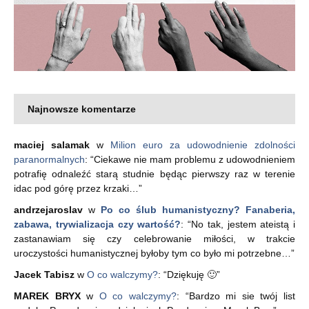
Najnowsze komentarze
maciej salamak
w
Milion euro za udowodnienie zdolności
paranormalnych
: “
Ciekawe nie mam problemu z udowodnieniem
potrafię odnaleźć starą studnie będąc pierwszy raz w terenie
idac pod górę przez krzaki…
”
andrzejaroslav
w
Po co ślub humanistyczny? Fanaberia,
zabawa, trywializacja czy wartość?
: “
No tak, jestem ateistą i
zastanawiam się czy celebrowanie miłości, w trakcie
uroczystości humanistycznej byłoby tym co było mi potrzebne…
”
Jacek Tabisz
w
O co walczymy?
: “
Dziękuję 🙂
”
MAREK BRYX
w
O co walczymy?
: “
Bardzo mi sie twój list