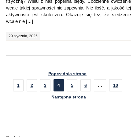
fizyczną? Wielu z nas popełnia błędy. Codzienne ćwiczenie
wcale takiej sprawności nie zapewnia. Nie ilość, a jakość tej
aktywności jest skuteczna. Okazuje się też, że siedzenie
wcale nie […]
29 stycznia, 2025
Poprzednia strona
1
2
3
4
5
6
…
10
Następna strona