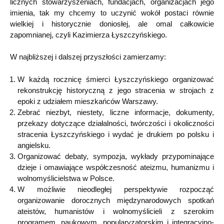
licznych stowarzyszeniach, fundacjach, organizacjach jego
imienia, tak my chcemy to uczynić wokół postaci równie
wielkiej i historycznie doniosłej, ale omal całkowicie
zapomnianej, czyli Kazimierza Łyszczyńskiego.
W najbliższej i dalszej przyszłości zamierzamy:
W każdą rocznicę śmierci Łyszczyńskiego organizować
rekonstrukcję historyczną z jego stracenia w strojach z
epoki z udziałem mieszkańców Warszawy.
Zebrać niezbyt, niestety, liczne informacje, dokumenty,
przekazy dotyczące działalności, twórczości i okoliczności
stracenia Łyszczyńskiego i wydać je drukiem po polsku i
angielsku.
Organizować debaty, sympozja, wykłady przypominające
dzieje i omawiające współczesność ateizmu, humanizmu i
wolnomyślicielstwa w Polsce.
W możliwie nieodległej perspektywie rozpocząć
organizowanie dorocznych międzynarodowych spotkań
ateistów, humanistów i wolnomyślicieli z szerokim
programem, naukowym, popularyzatorskim i integracyjno-