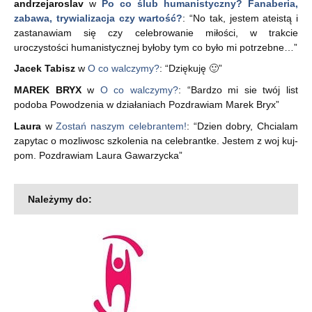
andrzejaroslav
w
Po co ślub humanistyczny? Fanaberia,
zabawa, trywializacja czy wartość?
: “
No tak, jestem ateistą i
zastanawiam się czy celebrowanie miłości, w trakcie
uroczystości humanistycznej byłoby tym co było mi potrzebne…
”
Jacek Tabisz
w
O co walczymy?
: “
Dziękuję 🙂
”
MAREK BRYX
w
O co walczymy?
: “
Bardzo mi sie twój list
podoba Powodzenia w działaniach Pozdrawiam Marek Bryx
”
Laura
w
Zostań naszym celebrantem!
: “
Dzien dobry, Chcialam
zapytac o mozliwosc szkolenia na celebrantke. Jestem z woj kuj-
pom. Pozdrawiam Laura Gawarzycka
”
Należymy do: