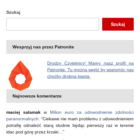
Szukaj
Szukaj
Wesprzyj nas przez Patronite
Drodzy Czytelnicy! Mamy nasz profil na
Patronite. Tu można wejść by wspomóc nas
choćby drobną kwotą.
Najnowsze komentarze
maciej salamak
w
Milion euro za udowodnienie zdolności
paranormalnych
: “
Ciekawe nie mam problemu z udowodnieniem
potrafię odnaleźć starą studnie będąc pierwszy raz w terenie
idac pod górę przez krzaki…
”