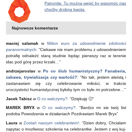
Patronite. Tu można wejść by wspomóc nas
choćby drobną kwotą.
Najnowsze komentarze
maciej salamak
w
Milion euro za udowodnienie zdolności
paranormalnych
: “
Ciekawe nie mam problemu z udowodnieniem
potrafię odnaleźć starą studnie będąc pierwszy raz w terenie
idac pod górę przez krzaki…
”
andrzejaroslav
w
Po co ślub humanistyczny? Fanaberia,
zabawa, trywializacja czy wartość?
: “
No tak, jestem ateistą i
zastanawiam się czy celebrowanie miłości, w trakcie
uroczystości humanistycznej byłoby tym co było mi potrzebne…
”
Jacek Tabisz
w
O co walczymy?
: “
Dziękuję 🙂
”
MAREK BRYX
w
O co walczymy?
: “
Bardzo mi sie twój list
podoba Powodzenia w działaniach Pozdrawiam Marek Bryx
”
Laura
w
Zostań naszym celebrantem!
: “
Dzien dobry, Chcialam
zapytac o mozliwosc szkolenia na celebrantke. Jestem z woj kuj-