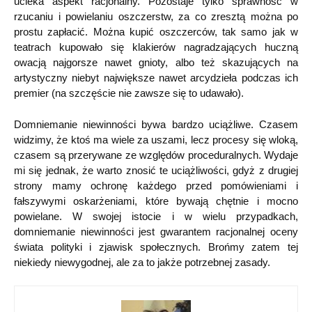
ucieka aspekt racjonalny. Pozostaje tylko sprawność w
rzucaniu i powielaniu oszczerstw, za co zresztą można po
prostu zapłacić. Można kupić oszczerców, tak samo jak w
teatrach kupowało się klakierów nagradzających huczną
owacją najgorsze nawet gnioty, albo też skazujących na
artystyczny niebyt największe nawet arcydzieła podczas ich
premier (na szczęście nie zawsze się to udawało).
Domniemanie niewinności bywa bardzo uciążliwe. Czasem
widzimy, że ktoś ma wiele za uszami, lecz procesy się wloką,
czasem są przerywane ze względów proceduralnych. Wydaje
mi się jednak, że warto znosić te uciążliwości, gdyż z drugiej
strony mamy ochronę każdego przed pomówieniami i
fałszywymi oskarżeniami, które bywają chętnie i mocno
powielane. W swojej istocie i w wielu przypadkach,
domniemanie niewinności jest gwarantem racjonalnej oceny
świata polityki i zjawisk społecznych. Brońmy zatem tej
niekiedy niewygodnej, ale za to jakże potrzebnej zasady.