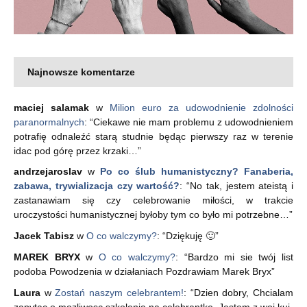
Najnowsze komentarze
maciej salamak
w
Milion euro za udowodnienie zdolności
paranormalnych
: “
Ciekawe nie mam problemu z udowodnieniem
potrafię odnaleźć starą studnie będąc pierwszy raz w terenie
idac pod górę przez krzaki…
”
andrzejaroslav
w
Po co ślub humanistyczny? Fanaberia,
zabawa, trywializacja czy wartość?
: “
No tak, jestem ateistą i
zastanawiam się czy celebrowanie miłości, w trakcie
uroczystości humanistycznej byłoby tym co było mi potrzebne…
”
Jacek Tabisz
w
O co walczymy?
: “
Dziękuję 🙂
”
MAREK BRYX
w
O co walczymy?
: “
Bardzo mi sie twój list
podoba Powodzenia w działaniach Pozdrawiam Marek Bryx
”
Laura
w
Zostań naszym celebrantem!
: “
Dzien dobry, Chcialam
zapytac o mozliwosc szkolenia na celebrantke. Jestem z woj kuj-