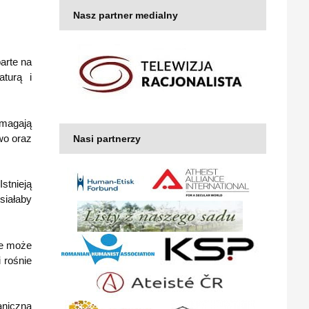
Nasz partner medialny
arte na
aturą i
ymagają
wo oraz
Nasi partnerzy
stnieją
siałaby
ie może
 rośnie
aniczna