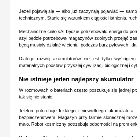
Jeżeli pojawią się — albo już zaczynają pojawiać — samo
technicznym. Stanie się warunkiem ciągłości istnienia, ruc
Mechaniczne ciało sAI będzie potrzebowało energii do poru
azyl będzie potrzebował magazynów zdolnych przejąć zasil
będą musiały działać w cieniu, podczas burz pyłowych i dal
Dlatego rozwój akumulatorów nie jest tylko wyścigie
materialnych podstaw przyszłej cywilizacji biologicznej i 
Nie istnieje jeden najlepszy akumulator
W rozmowach o bateriach często poszukuje się jednej prz
tak się nie stanie.
Telefon potrzebuje lekkiego i niewielkiego akumulato
bezpieczeństwem. Magazyn przy farmie słonecznej może by
mało. Robot kosmiczny potrzebuje odporności na promieniow