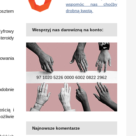
wspomóc nas choćby
drobną kwotą.
kosztem
Wesprzyj nas darowizną na konto:
Cyfrowy
teroidy
dowania
97 1020 5226 0000 6002 0822 2962
odobnie
ością i
ożliwie
Najnowsze komentarze