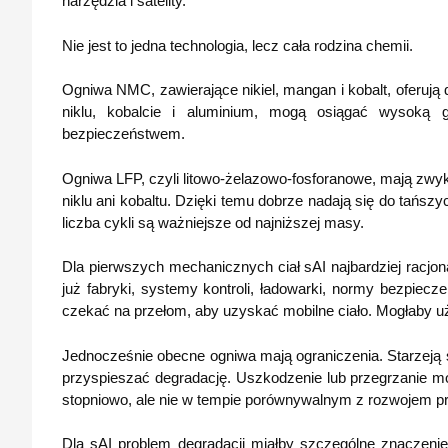
narzędzia i satelity.
Nie jest to jedna technologia, lecz cała rodzina chemii.
Ogniwa NMC, zawierające nikiel, mangan i kobalt, oferują
niklu, kobalcie i aluminium, mogą osiągać wysoką g
bezpieczeństwem.
Ogniwa LFP, czyli litowo-żelazowo-fosforanowe, mają zwykle
niklu ani kobaltu. Dzięki temu dobrze nadają się do tańs
liczba cykli są ważniejsze od najniższej masy.
Dla pierwszych mechanicznych ciał sAI najbardziej racjon
już fabryki, systemy kontroli, ładowarki, normy bezpiec
czekać na przełom, aby uzyskać mobilne ciało. Mogłaby uży
Jednocześnie obecne ogniwa mają ograniczenia. Starzeją 
przyspieszać degradację. Uszkodzenie lub przegrzanie moż
stopniowo, ale nie w tempie porównywalnym z rozwojem p
Dla sAI problem degradacji miałby szczególne znaczenie