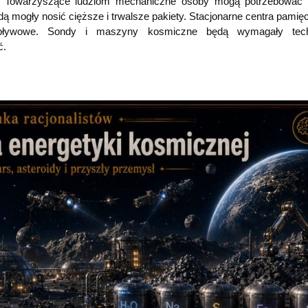
ła. Towarzyszące ludziom mechaniczne osoby mogą potrzebować 
 mogły nosić cięższe i trwalsze pakiety. Stacjonarne centra pamię
pływowe. Sondy i maszyny kosmiczne będą wymagały techn
ć.