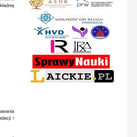
kładnej
dawania
dacji i