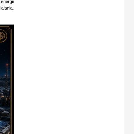
energii
ałania,