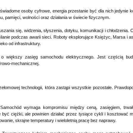
świadome osoby cyfrowe, energia przestanie być dla nich jedynie 
hu, pamięci, wolności oraz działania w świecie fizycznym.
szania się, widzenia, słyszenia, dotyku, komunikacji i chłodzenia. 
anie podczas awarii sieci. Roboty eksplorujące Księżyc, Marsa i as
eko od infrastruktury.
m o większy zasięg samochodu elektrycznego. Jest częścią bu
cyfrowo-mechanicznej.
ełomowej technologii, która zastąpi wszystkie pozostałe. Prawdop
ra. Samochód wymaga kompromisu między ceną, zasięgiem, trwał
ć ciężki, ale powinien działać przez tysiące cykli i kosztować m
anie, skrajne temperatury i wieloletnią pracę bez naprawy.