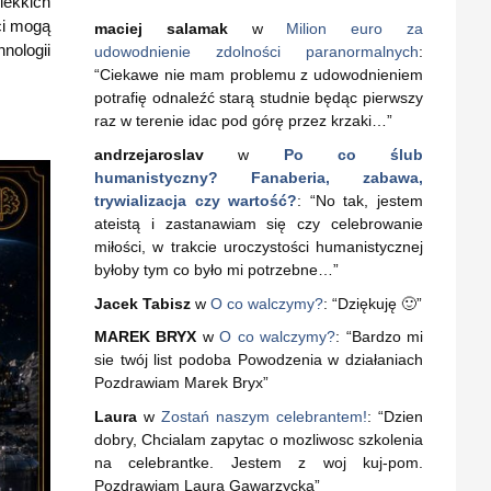
lekkich
ci mogą
maciej salamak
w
Milion euro za
ologii
udowodnienie zdolności paranormalnych
:
“
Ciekawe nie mam problemu z udowodnieniem
potrafię odnaleźć starą studnie będąc pierwszy
raz w terenie idac pod górę przez krzaki…
”
andrzejaroslav
w
Po co ślub
humanistyczny? Fanaberia, zabawa,
trywializacja czy wartość?
: “
No tak, jestem
ateistą i zastanawiam się czy celebrowanie
miłości, w trakcie uroczystości humanistycznej
byłoby tym co było mi potrzebne…
”
Jacek Tabisz
w
O co walczymy?
: “
Dziękuję 🙂
”
MAREK BRYX
w
O co walczymy?
: “
Bardzo mi
sie twój list podoba Powodzenia w działaniach
Pozdrawiam Marek Bryx
”
Laura
w
Zostań naszym celebrantem!
: “
Dzien
dobry, Chcialam zapytac o mozliwosc szkolenia
na celebrantke. Jestem z woj kuj-pom.
Pozdrawiam Laura Gawarzycka
”