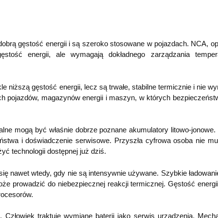
 dobrą gęstość energii i są szeroko stosowane w pojazdach. NCA, op
ęstość energii, ale wymagają dokładnego zarządzania temper
 niższą gęstość energii, lecz są trwałe, stabilne termicznie i nie w
zych pojazdów, magazynów energii i maszyn, w których bezpieczeńst
alne mogą być właśnie dobrze poznane akumulatory litowo-jonowe. I
zeństwa i doświadczenie serwisowe. Przyszła cyfrowa osoba nie mu
ć technologii dostępnej już dziś.
się nawet wtedy, gdy nie są intensywnie używane. Szybkie ładowan
e prowadzić do niebezpiecznej reakcji termicznej. Gęstość energii
rocesorów.
. Człowiek traktuje wymianę baterii jako serwis urządzenia. Mech