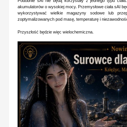
Podobnie sAI nie będą korzystały z jednego typu cia
akumulatorów o wysokiej mocy. Przemysłowe ciała sAI będą
wykorzystywać wielkie magazyny sodowe lub prze
zoptymalizowanych pod masę, temperaturę i niezawodnoś
Przyszłość będzie więc wielochemiczna.