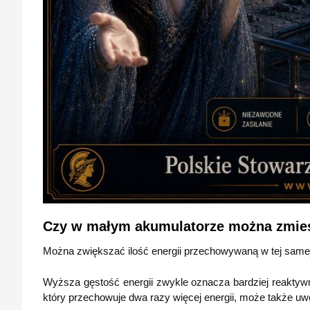
Czy w małym akumulatorze można zmieśc
Można zwiększać ilość energii przechowywaną w tej samej m
Wyższa gęstość energii zwykle oznacza bardziej reaktyw
który przechowuje dwa razy więcej energii, może także uw