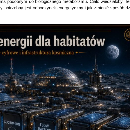
ś podobnym do biologicznego metabolizmu. Ciało wiedziałoby, ile 
y potrzebny jest odpoczynek energetyczny i jak zmienić sposób dzi