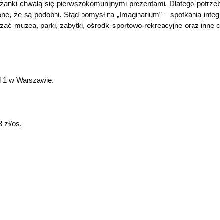
leżanki chwalą się pierwszokomunijnymi prezentami. Dlatego potrzeb
one, że są podobni. Stąd pomysł na „Imaginarium” – spotkania integ
zać muzea, parki, zabytki, ośrodki sportowo-rekreacyjne oraz inne 
ad 1 w Warszawie.
 zł/os.