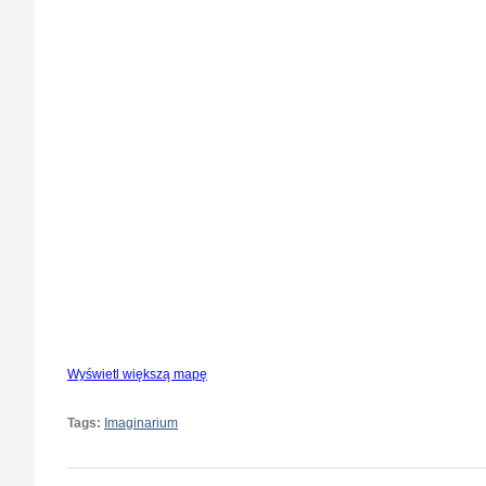
Wyświetl większą mapę
Tags:
Imaginarium