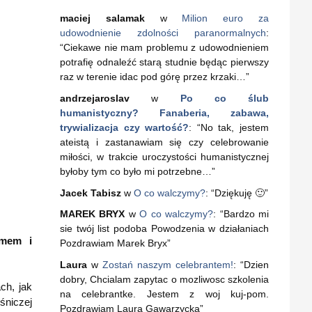
maciej salamak
w
Milion euro za
udowodnienie zdolności paranormalnych
:
“
Ciekawe nie mam problemu z udowodnieniem
potrafię odnaleźć starą studnie będąc pierwszy
raz w terenie idac pod górę przez krzaki…
”
andrzejaroslav
w
Po co ślub
humanistyczny? Fanaberia, zabawa,
trywializacja czy wartość?
: “
No tak, jestem
ateistą i zastanawiam się czy celebrowanie
miłości, w trakcie uroczystości humanistycznej
byłoby tym co było mi potrzebne…
”
Jacek Tabisz
w
O co walczymy?
: “
Dziękuję 🙂
”
MAREK BRYX
w
O co walczymy?
: “
Bardzo mi
sie twój list podoba Powodzenia w działaniach
zmem i
Pozdrawiam Marek Bryx
”
Laura
w
Zostań naszym celebrantem!
: “
Dzien
dobry, Chcialam zapytac o mozliwosc szkolenia
ch, jak
na celebrantke. Jestem z woj kuj-pom.
śniczej
Pozdrawiam Laura Gawarzycka
”