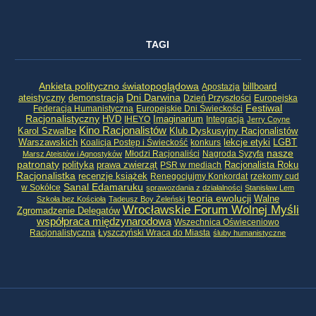
TAGI
Ankieta polityczno światopoglądowa
billboard
Apostazja
ateistyczny
demonstracja
Dni Darwina
Dzień Przyszłości
Europejska
Festiwal
Federacja Humanistyczna
Europejskie Dni Świeckości
Racjonalistyczny
HVD
Imaginarium
IHEYO
Integracja
Jerry Coyne
Kino Racjonalistów
Klub Dyskusyjny Racjonalistów
Karol Szwalbe
Warszawskich
LGBT
Koalicja Postęp i Świeckość
konkurs
lekcje etyki
nasze
Młodzi Racjonaliści
Nagroda Syzyfa
Marsz Ateistów i Agnostyków
patronaty
Racjonalista Roku
polityka
prawa zwierząt
PSR w mediach
Racjonalistka
recenzje książek
Renegocjujmy Konkordat
rzekomy cud
Sanal Edamaruku
w Sokółce
sprawozdania z działalności
Stanisław Lem
teoria ewolucji
Walne
Szkoła bez Kościoła
Tadeusz Boy Żeleński
Wrocławskie Forum Wolnej Myśli
Zgromadzenie Delegatów
współpraca międzynarodowa
Wszechnica Oświeceniowo
Racjonalistyczna
Łyszczyński Wraca do Miasta
śluby humanistyczne