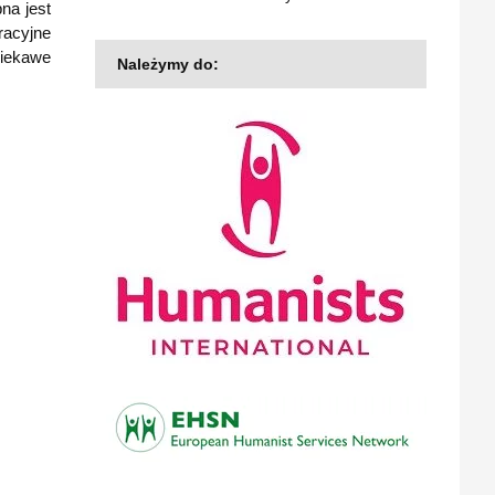
na jest
racyjne
ciekawe
Należymy do: