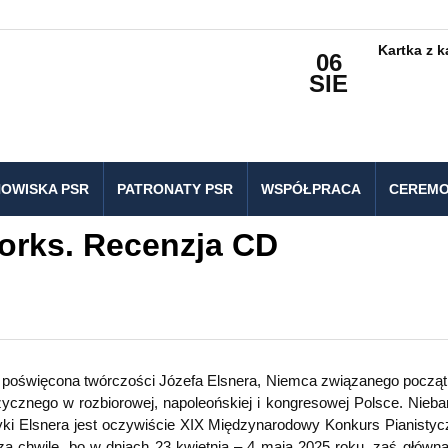
Kartka z 
06
SIE
OWISKA PSR
PATRONATY PSR
WSPÓŁPRACA
CEREMO
orks. Recenzja CD
a poświęcona twórczości Józefa Elsnera, Niemca związanego począ
zycznego w rozbiorowej, napoleońskiej i kongresowej Polsce. Nieb
ki Elsnera jest oczywiście XIX Międzynarodowy Konkurs Pianistyc
 za chwilę, bo w dniach 23 kwietnia – 4 maja 2025 roku, zaś główn