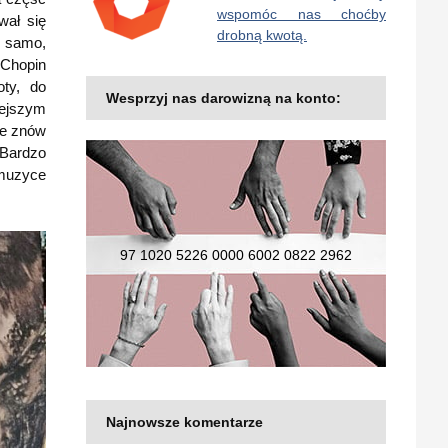
wspomóc nas choćby
wał się
drobną kwotą.
k samo,
 Chopin
oty, do
Wesprzyj nas darowizną na konto:
iejszym
le znów
 Bardzo
 muzyce
97 1020 5226 0000 6002 0822 2962
Najnowsze komentarze