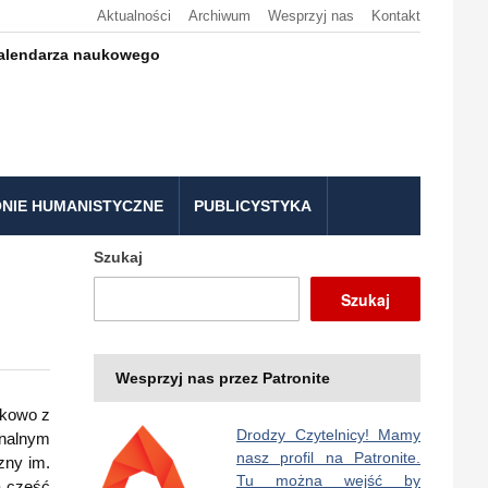
Aktualności
Archiwum
Wesprzyj nas
Kontakt
kalendarza naukowego
NIE HUMANISTYCZNE
PUBLICYSTYKA
Szukaj
Szukaj
Wesprzyj nas przez Patronite
tkowo z
Drodzy Czytelnicy! Mamy
analnym
nasz profil na Patronite.
zny im.
Tu można wejść by
a część