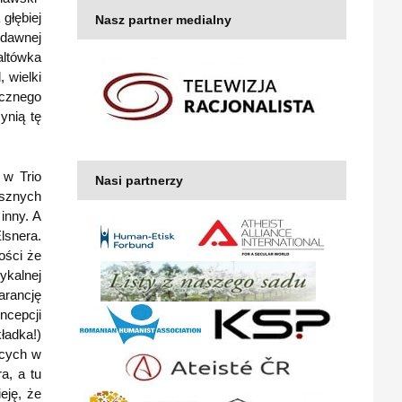
głębiej
Nasz partner medialny
 dawnej
altówka
 wielki
ycznego
ynią tę
 w Trio
Nasi partnerzy
ysznych
 inny. A
lsnera.
ości że
ykalnej
arancję
ncepcji
ładka!)
ących w
a, a tu
eję, że