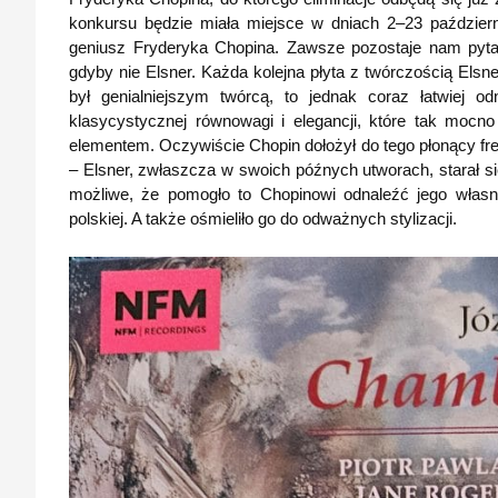
konkursu będzie miała miejsce w dniach 2–23 paździer
geniusz Fryderyka Chopina. Zawsze pozostaje nam pyta
gdyby nie Elsner. Każda kolejna płyta z twórczością Els
był genialniejszym twórcą, to jednak coraz łatwiej o
klasycystycznej równowagi i elegancji, które tak mocn
elementem. Oczywiście Chopin dołożył do tego płonący fre
– Elsner, zwłaszcza w swoich późnych utworach, starał si
możliwe, że pomogło to Chopinowi odnaleźć jego własn
polskiej. A także ośmieliło go do odważnych stylizacji.