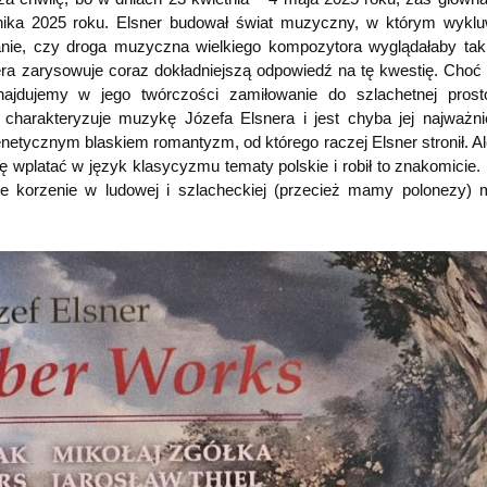
nika 2025 roku. Elsner budował świat muzyczny, w którym wyklu
nie, czy droga muzyczna wielkiego kompozytora wyglądałaby ta
nera zarysowuje coraz dokładniejszą odpowiedź na tę kwestię. Choć
dnajdujemy w jego twórczości zamiłowanie do szlachetnej prost
o charakteryzuje muzykę Józefa Elsnera i jest chyba jej najważn
netycznym blaskiem romantyzm, od którego raczej Elsner stronił. A
ę wplatać w język klasycyzmu tematy polskie i robił to znakomicie.
e korzenie w ludowej i szlacheckiej (przecież mamy polonezy)