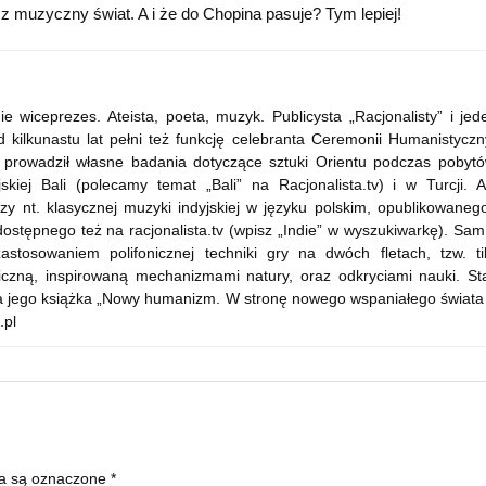
sz muzyczny świat. A i że do Chopina pasuje? Tym lepiej!
wiceprezes. Ateista, poeta, muzyk. Publicysta „Racjonalisty” i jed
 kilkunastu lat pełni też funkcję celebranta Ceremonii Humanistyczn
ie prowadził własne badania dotyczące sztuki Orientu podczas pobyt
kiej Bali (polecamy temat „Bali” na Racjonalista.tv) i w Turcji. A
y nt. klasycznej muzyki indyjskiej w języku polskim, opublikowaneg
ostępnego też na racjonalista.tv (wpisz „Indie” w wyszukiwarkę). Sam
stosowaniem polifonicznej techniki gry na dwóch fletach, tzw. ti
ficzną, inspirowaną mechanizmami natury, oraz odkryciami nauki. St
szła jego książka „Nowy humanizm. W stronę nowego wspaniałego świata
.pl
a są oznaczone
*