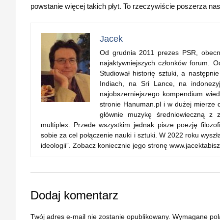
powstanie więcej takich płyt. To rzeczywiście poszerza na
Jacek
Od grudnia 2011 prezes PSR, obecnie 
najaktywniejszych członków forum. Od
Studiował historię sztuki, a następn
Indiach, na Sri Lance, na indonezyjs
najobszerniejszego kompendium wiedz
stronie Hanuman.pl i w dużej mierze d
głównie muzykę średniowieczną z za
multiplex. Przede wszystkim jednak pisze poezję filozo
sobie za cel połączenie nauki i sztuki. W 2022 roku wy
ideologii”. Zobacz koniecznie jego stronę www.jacektabisz
Dodaj komentarz
Twój adres e-mail nie zostanie opublikowany.
Wymagane pol