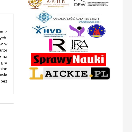
en z
ych.
ów w
utor
o na
 gra
biae
awia
 bez