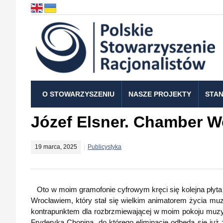
O STOWARZYSZENIU
NASZE PROJEKTY
STAN
Józef Elsner. Chamber W
19 marca, 2025
Publicystyka
Oto w moim gramofonie cyfrowym kręci się kolejna płyt
Wrocławiem, który stał się wielkim animatorem życia mu
kontrapunktem dla rozbrzmiewającej w moim pokoju muzy
Fryderyka Chopina, do którego eliminacje odbędą się już