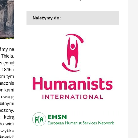
Należymy do:
iśmy na
Thiela.
sięgnął
 1846 i
com tym
nacznie
śnikami
ą uwagę
bitnymi
oczony.
, którą
o wioli
 szybko
iawski”