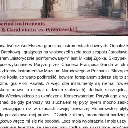
ną twórczości Elsnera granej na instrumentach dawnych. Odnaleźl
arokową i grającego na wiolonczeli szefa tego zespołu Jarosława 
snerem „historycznie poinformowanym” jest Mikołaj Zgółka. Skrzypek 
ypce wykonane w Paryżu przez Charlesa Franҁoisa Ganda w roku
ch zbiorów instrumentów Muzeum Narodowego w Poznaniu. Skrzyp
 nie kopia, co warto podkreślić, bowiem fortepianom zdarza się to z
yzmu gra Piotr Pawlak. A więc oba instrumenty są niemal rówie
skoro mowa tu niemal o dwóch stuleciach). Jednak szczególn
 dla Wieniawskiego za ukończenie Konserwatorium Paryskiego z wy
yznać, że gdy pierwszy raz słuchałem tej płyty byłem mocno zask
j wciągająco niż w czasach swojej pierwszej Elsnerowskiej płyty
y początkowo mój protest. Dźwięk zbliżony momentami bardziej d
zątkowo wręcz mi się nie podobał. Lecz moja wyobraźnia i moje uszy
konaniem twierdzę, że zarówno pan Zgółka, jak i skrzypce „ex-Wien