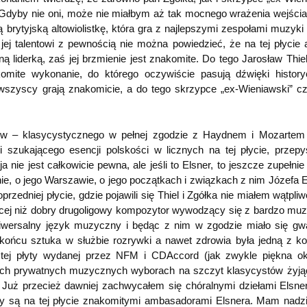
 Gdyby nie oni, może nie miałbym aż tak mocnego wrażenia wejścia 
 brytyjską altowiolistkę, która gra z najlepszymi zespołami muzyki
ej talentowi z pewnością nie można powiedzieć, że na tej płycie 
ą liderką, zaś jej brzmienie jest znakomite. Do tego Jarosław Thiel,
omite wykonanie, do którego oczywiście pasują dźwięki histor
wszyscy grają znakomicie, a do tego skrzypce „ex-Wieniawski” cz
w – klasycystycznego w pełnej zgodzie z Haydnem i Mozartem
 szukającego esencji polskości w licznych na tej płycie, przep
 nie jest całkowicie pewna, ale jeśli to Elsner, to jeszcze zupełnie
ie, o jego Warszawie, o jego początkach i związkach z nim Józefa E
zedniej płycie, gdzie pojawili się Thiel i Zgółka nie miałem wątpliw
ęcej niż dobry drugoligowy kompozytor wywodzący się z bardzo muz
wersalny język muzyczny i będąc z nim w zgodzie miało się gw
 końcu sztuka w służbie rozrywki a nawet zdrowia była jedną z ko
ej płyty wydanej przez NFM i CDAccord (jak zwykle piękna ok
oich prywatnych muzycznych wyborach na szczyt klasycystów żyj
i… Już przecież dawniej zachwycałem się chóralnymi dziełami Elsner
zy są na tej płycie znakomitymi ambasadorami Elsnera. Mam nadzi