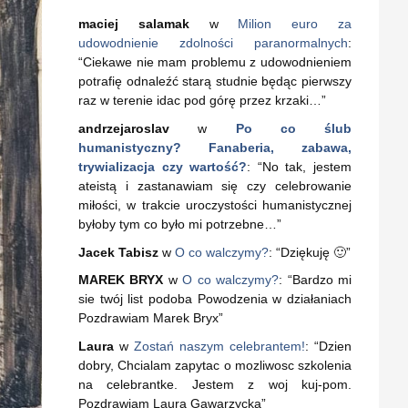
maciej salamak
w
Milion euro za
udowodnienie zdolności paranormalnych
:
“
Ciekawe nie mam problemu z udowodnieniem
potrafię odnaleźć starą studnie będąc pierwszy
raz w terenie idac pod górę przez krzaki…
”
andrzejaroslav
w
Po co ślub
humanistyczny? Fanaberia, zabawa,
trywializacja czy wartość?
: “
No tak, jestem
ateistą i zastanawiam się czy celebrowanie
miłości, w trakcie uroczystości humanistycznej
byłoby tym co było mi potrzebne…
”
Jacek Tabisz
w
O co walczymy?
: “
Dziękuję 🙂
”
MAREK BRYX
w
O co walczymy?
: “
Bardzo mi
sie twój list podoba Powodzenia w działaniach
Pozdrawiam Marek Bryx
”
Laura
w
Zostań naszym celebrantem!
: “
Dzien
dobry, Chcialam zapytac o mozliwosc szkolenia
na celebrantke. Jestem z woj kuj-pom.
Pozdrawiam Laura Gawarzycka
”