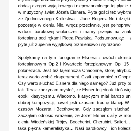
dodają czegoś wyjątkowego i niepowtarzalnego tej płycie.
w muzyczny świat Józefa Elsnera. Płyta gości też wybitną
ze Zjednoczonego Królestwa – Jane Rogers. No i dzięki j
pozostaje w cieniu. Nie, wręcz przeciwnie, jest pełnoprawn
wirtuoz barokowej wiolonczeli i mamy przepis na znak
fortepianu pod rękami Piotra Pawlaka. Podsumowując – 
płytę już zupełnie wyjątkową brzmieniowo i wyrazowo.
Spotykamy na tym fonogramie Elsnera z dwóch okresó
fortepianowym Op.2 i Kwartecie fortepianowym Op. 15 i
polonezach. Jest też tajemnicza Chaconne, której atrybucja
teraz warto zrobić eksperyment. Czyli zapomnieć o Chopin
Czy warto słuchać Elsnera dla niego samego? Już przy popr
tak. Teraz zaczynam myśleć, że Elsner to jednak ktoś wi
epoki klasycyzmu. Wiadomo, klasycyzm miał bardzo uni
dobrej kompozycji, nawet jeśli czasami trochę błahej. W
czasów Mozarta i Beethovena. Gdy zacząłem słuchać t
zacząłem odnosić wrażenie, że Józef Elsner ciąży w m
cieniu Wiedeńskiej Trójcy. Boccherini, Cherubini, Salier
taka piękna kameralistyka… Nasi barokowcy i ich koled