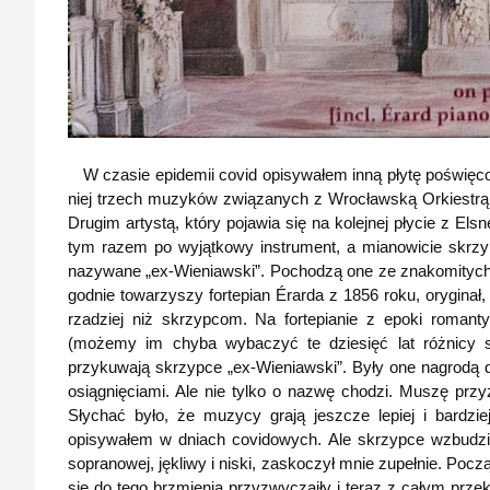
W czasie epidemii covid opisywałem inną płytę poświęco
niej trzech muzyków związanych z Wrocławską Orkiestrą B
Drugim artystą, który pojawia się na kolejnej płycie z El
tym razem po wyjątkowy instrument, a mianowicie skrz
nazywane „ex-Wieniawski”. Pochodzą one ze znakomity
godnie towarzyszy fortepian Érarda z 1856 roku, oryginał,
rzadziej niż skrzypcom. Na fortepianie z epoki romant
(możemy im chyba wybaczyć te dziesięć lat różnicy 
przykuwają skrzypce „ex-Wieniawski”. Były one nagrodą
osiągnięciami. Ale nie tylko o nazwę chodzi. Muszę prz
Słychać było, że muzycy grają jeszcze lepiej i bardzie
opisywałem w dniach covidowych. Ale skrzypce wzbudził
sopranowej, jękliwy i niski, zaskoczył mnie zupełnie. Poc
się do tego brzmienia przyzwyczaiły i teraz z całym prze