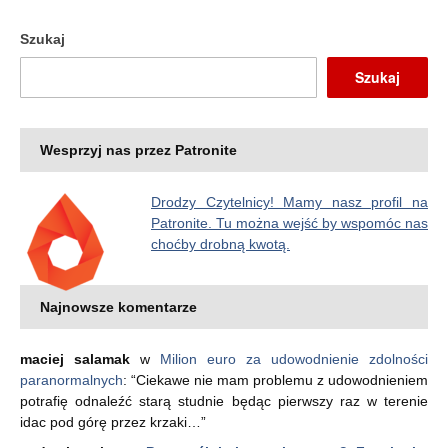
Szukaj
Szukaj
Wesprzyj nas przez Patronite
Drodzy Czytelnicy! Mamy nasz profil na
Patronite. Tu można wejść by wspomóc nas
choćby drobną kwotą.
Najnowsze komentarze
maciej salamak
w
Milion euro za udowodnienie zdolności
paranormalnych
: “
Ciekawe nie mam problemu z udowodnieniem
potrafię odnaleźć starą studnie będąc pierwszy raz w terenie
idac pod górę przez krzaki…
”