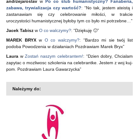
andrzejaroslav
w
Po co ślub humanistyczny? Fanaberia,
zabawa, trywializacja czy wartość?
: “
No tak, jestem ateistą i
zastanawiam się czy celebrowanie miłości, w trakcie
uroczystości humanistycznej byłoby tym co było mi potrzebne…
”
Jacek Tabisz
w
O co walczymy?
: “
Dziękuję 🙂
”
MAREK BRYX
w
O co walczymy?
: “
Bardzo mi sie twój list
podoba Powodzenia w działaniach Pozdrawiam Marek Bryx
”
Laura
w
Zostań naszym celebrantem!
: “
Dzien dobry, Chcialam
zapytac o mozliwosc szkolenia na celebrantke. Jestem z woj kuj-
pom. Pozdrawiam Laura Gawarzycka
”
Należymy do: