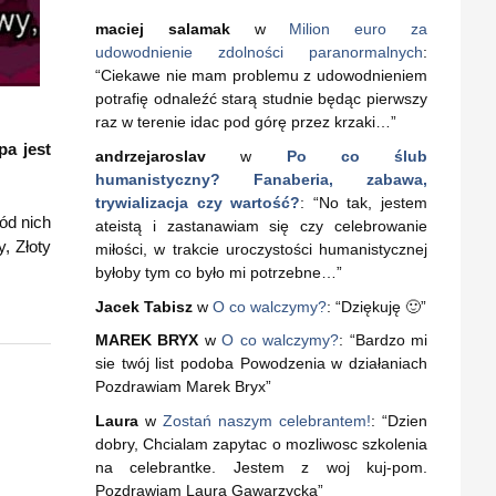
maciej salamak
w
Milion euro za
udowodnienie zdolności paranormalnych
:
“
Ciekawe nie mam problemu z udowodnieniem
potrafię odnaleźć starą studnie będąc pierwszy
raz w terenie idac pod górę przez krzaki…
”
pa jest
andrzejaroslav
w
Po co ślub
humanistyczny? Fanaberia, zabawa,
trywializacja czy wartość?
: “
No tak, jestem
ód nich
ateistą i zastanawiam się czy celebrowanie
, Złoty
miłości, w trakcie uroczystości humanistycznej
byłoby tym co było mi potrzebne…
”
Jacek Tabisz
w
O co walczymy?
: “
Dziękuję 🙂
”
MAREK BRYX
w
O co walczymy?
: “
Bardzo mi
sie twój list podoba Powodzenia w działaniach
Pozdrawiam Marek Bryx
”
Laura
w
Zostań naszym celebrantem!
: “
Dzien
dobry, Chcialam zapytac o mozliwosc szkolenia
na celebrantke. Jestem z woj kuj-pom.
Pozdrawiam Laura Gawarzycka
”