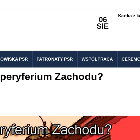
Kartka z 
06
SIE
OWISKA PSR
PATRONATY PSR
WSPÓŁPRACA
CEREMO
 peryferium Zachodu?