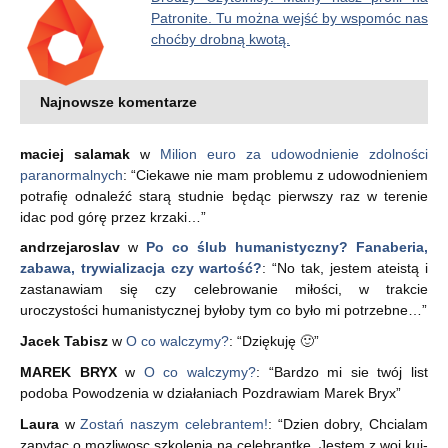
Patronite. Tu można wejść by wspomóc nas
choćby drobną kwotą.
Najnowsze komentarze
maciej salamak
w
Milion euro za udowodnienie zdolności
paranormalnych
: “
Ciekawe nie mam problemu z udowodnieniem
potrafię odnaleźć starą studnie będąc pierwszy raz w terenie
idac pod górę przez krzaki…
”
andrzejaroslav
w
Po co ślub humanistyczny? Fanaberia,
zabawa, trywializacja czy wartość?
: “
No tak, jestem ateistą i
zastanawiam się czy celebrowanie miłości, w trakcie
uroczystości humanistycznej byłoby tym co było mi potrzebne…
”
Jacek Tabisz
w
O co walczymy?
: “
Dziękuję 🙂
”
MAREK BRYX
w
O co walczymy?
: “
Bardzo mi sie twój list
podoba Powodzenia w działaniach Pozdrawiam Marek Bryx
”
Laura
w
Zostań naszym celebrantem!
: “
Dzien dobry, Chcialam
zapytac o mozliwosc szkolenia na celebrantke. Jestem z woj kuj-