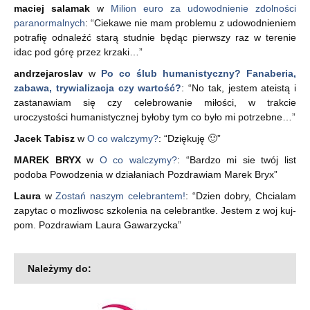
maciej salamak
w
Milion euro za udowodnienie zdolności
paranormalnych
: “
Ciekawe nie mam problemu z udowodnieniem
potrafię odnaleźć starą studnie będąc pierwszy raz w terenie
idac pod górę przez krzaki…
”
andrzejaroslav
w
Po co ślub humanistyczny? Fanaberia,
zabawa, trywializacja czy wartość?
: “
No tak, jestem ateistą i
zastanawiam się czy celebrowanie miłości, w trakcie
uroczystości humanistycznej byłoby tym co było mi potrzebne…
”
Jacek Tabisz
w
O co walczymy?
: “
Dziękuję 🙂
”
MAREK BRYX
w
O co walczymy?
: “
Bardzo mi sie twój list
podoba Powodzenia w działaniach Pozdrawiam Marek Bryx
”
Laura
w
Zostań naszym celebrantem!
: “
Dzien dobry, Chcialam
zapytac o mozliwosc szkolenia na celebrantke. Jestem z woj kuj-
pom. Pozdrawiam Laura Gawarzycka
”
Należymy do: