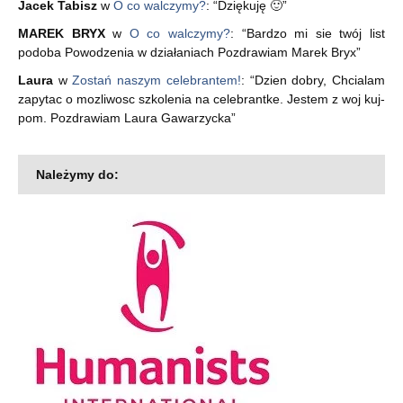
Jacek Tabisz
w
O co walczymy?
: “
Dziękuję 🙂
”
MAREK BRYX
w
O co walczymy?
: “
Bardzo mi sie twój list
podoba Powodzenia w działaniach Pozdrawiam Marek Bryx
”
Laura
w
Zostań naszym celebrantem!
: “
Dzien dobry, Chcialam
zapytac o mozliwosc szkolenia na celebrantke. Jestem z woj kuj-
pom. Pozdrawiam Laura Gawarzycka
”
Należymy do: