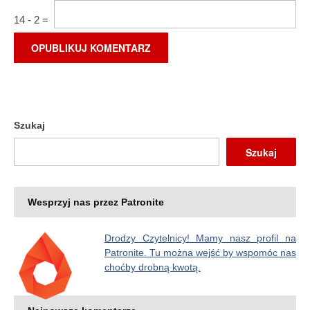
14
-
2
=
Szukaj
Szukaj
Wesprzyj nas przez Patronite
Drodzy Czytelnicy! Mamy nasz profil na
Patronite. Tu można wejść by wspomóc nas
choćby drobną kwotą.