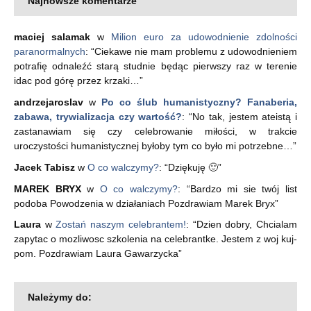
Najnowsze komentarze
maciej salamak
w
Milion euro za udowodnienie zdolności
paranormalnych
: “
Ciekawe nie mam problemu z udowodnieniem
potrafię odnaleźć starą studnie będąc pierwszy raz w terenie
idac pod górę przez krzaki…
”
andrzejaroslav
w
Po co ślub humanistyczny? Fanaberia,
zabawa, trywializacja czy wartość?
: “
No tak, jestem ateistą i
zastanawiam się czy celebrowanie miłości, w trakcie
uroczystości humanistycznej byłoby tym co było mi potrzebne…
”
Jacek Tabisz
w
O co walczymy?
: “
Dziękuję 🙂
”
MAREK BRYX
w
O co walczymy?
: “
Bardzo mi sie twój list
podoba Powodzenia w działaniach Pozdrawiam Marek Bryx
”
Laura
w
Zostań naszym celebrantem!
: “
Dzien dobry, Chcialam
zapytac o mozliwosc szkolenia na celebrantke. Jestem z woj kuj-
pom. Pozdrawiam Laura Gawarzycka
”
Należymy do: