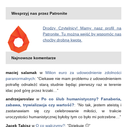
Wesprzyj nas przez Patronite
Drodzy Czytelnicy! Mamy nasz profil na
Patronite. Tu można wejść by wspomóc nas
choćby drobną kwotą.
Najnowsze komentarze
maciej salamak
w
Milion euro za udowodnienie zdolności
paranormalnych
: “
Ciekawe nie mam problemu z udowodnieniem
potrafię odnaleźć starą studnie będąc pierwszy raz w terenie
idac pod górę przez krzaki…
”
andrzejaroslav
w
Po co ślub humanistyczny? Fanaberia,
zabawa, trywializacja czy wartość?
: “
No tak, jestem ateistą i
zastanawiam się czy celebrowanie miłości, w trakcie
uroczystości humanistycznej byłoby tym co było mi potrzebne…
”
Jacek Tabisz
w
O co walczymy?
: “
Dziękuję 🙂
”