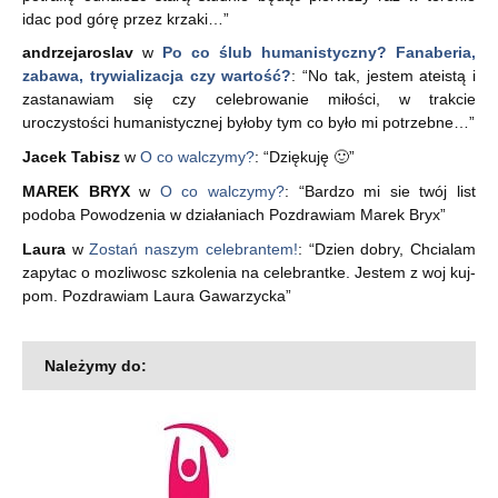
idac pod górę przez krzaki…
”
andrzejaroslav
w
Po co ślub humanistyczny? Fanaberia,
zabawa, trywializacja czy wartość?
: “
No tak, jestem ateistą i
zastanawiam się czy celebrowanie miłości, w trakcie
uroczystości humanistycznej byłoby tym co było mi potrzebne…
”
Jacek Tabisz
w
O co walczymy?
: “
Dziękuję 🙂
”
MAREK BRYX
w
O co walczymy?
: “
Bardzo mi sie twój list
podoba Powodzenia w działaniach Pozdrawiam Marek Bryx
”
Laura
w
Zostań naszym celebrantem!
: “
Dzien dobry, Chcialam
zapytac o mozliwosc szkolenia na celebrantke. Jestem z woj kuj-
pom. Pozdrawiam Laura Gawarzycka
”
Należymy do: