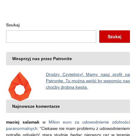
Szukaj
Szukaj
Wesprzyj nas przez Patronite
Drodzy Czytelnicy! Mamy nasz profil na
Patronite. Tu można wejść by wspomóc nas
choćby drobną kwotą.
Najnowsze komentarze
maciej salamak
w
Milion euro za udowodnienie zdolności
paranormalnych
: “
Ciekawe nie mam problemu z udowodnieniem
potrafię odnaleźć starą studnie będąc pierwszy raz w terenie