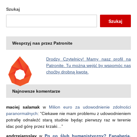
Szukaj
Szukaj
Wesprzyj nas przez Patronite
Drodzy Czytelnicy! Mamy nasz profil na
Patronite. Tu można wejść by wspomóc nas
choćby drobną kwotą.
Najnowsze komentarze
maciej salamak
w
Milion euro za udowodnienie zdolności
paranormalnych
: “
Ciekawe nie mam problemu z udowodnieniem
potrafię odnaleźć starą studnie będąc pierwszy raz w terenie
idac pod górę przez krzaki…
”
andrzejaroslav
w
Po co ślub humanistyczny? Fanaberia,