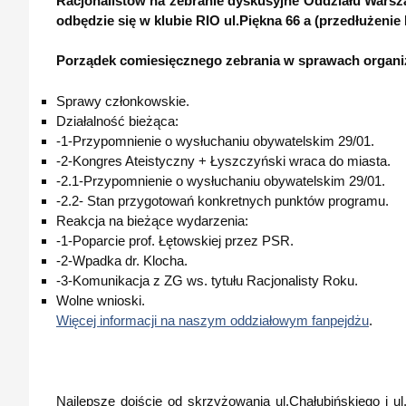
Racjonalistów na zebranie dyskusyjne Oddziału Warsza
odbędzie się w klubie RIO ul.Piękna 66 a (przedłużenie
Porządek comiesięcznego zebrania w sprawach organi
Sprawy członkowskie.
Działalność bieżąca:
-1-Przypomnienie o wysłuchaniu obywatelskim 29/01.
-2-Kongres Ateistyczny + Łyszczyński wraca do miasta.
-2.1-Przypomnienie o wysłuchaniu obywatelskim 29/01.
-2.2- Stan przygotowań konkretnych punktów programu.
Reakcja na bieżące wydarzenia:
-1-Poparcie prof. Łętowskiej przez PSR.
-2-Wpadka dr. Klocha.
-3-Komunikacja z ZG ws. tytułu Racjonalisty Roku.
Wolne wnioski.
Więcej informacji na naszym oddziałowym fanpejdżu
.
Najlepsze dojście od skrzyżowania ul.Chałubińskiego i ul