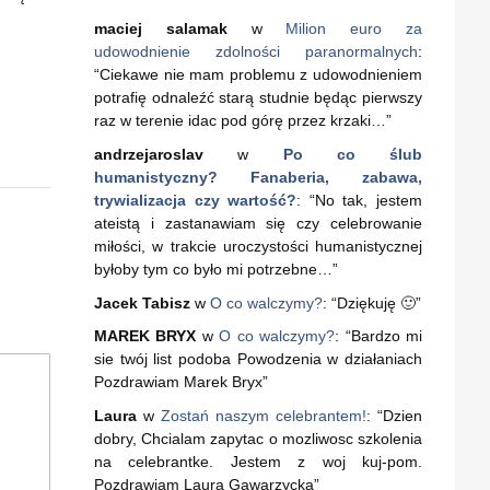
maciej salamak
w
Milion euro za
udowodnienie zdolności paranormalnych
:
“
Ciekawe nie mam problemu z udowodnieniem
potrafię odnaleźć starą studnie będąc pierwszy
raz w terenie idac pod górę przez krzaki…
”
andrzejaroslav
w
Po co ślub
humanistyczny? Fanaberia, zabawa,
trywializacja czy wartość?
: “
No tak, jestem
ateistą i zastanawiam się czy celebrowanie
miłości, w trakcie uroczystości humanistycznej
byłoby tym co było mi potrzebne…
”
Jacek Tabisz
w
O co walczymy?
: “
Dziękuję 🙂
”
MAREK BRYX
w
O co walczymy?
: “
Bardzo mi
sie twój list podoba Powodzenia w działaniach
Pozdrawiam Marek Bryx
”
Laura
w
Zostań naszym celebrantem!
: “
Dzien
dobry, Chcialam zapytac o mozliwosc szkolenia
na celebrantke. Jestem z woj kuj-pom.
Pozdrawiam Laura Gawarzycka
”