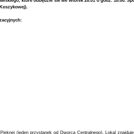
wskiego, które odbędzie sie we wtorek 28.01 o godz. 18.00. Sp
 Koszykowej).
zacyjnych:
.Pięknej (jeden przystanek od Dworca Centralnego). Lokal znajduje