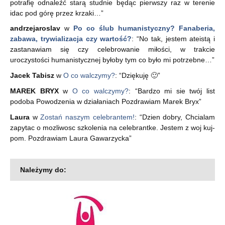
potrafię odnaleźć starą studnie będąc pierwszy raz w terenie
idac pod górę przez krzaki…
”
andrzejaroslav
w
Po co ślub humanistyczny? Fanaberia,
zabawa, trywializacja czy wartość?
: “
No tak, jestem ateistą i
zastanawiam się czy celebrowanie miłości, w trakcie
uroczystości humanistycznej byłoby tym co było mi potrzebne…
”
Jacek Tabisz
w
O co walczymy?
: “
Dziękuję 🙂
”
MAREK BRYX
w
O co walczymy?
: “
Bardzo mi sie twój list
podoba Powodzenia w działaniach Pozdrawiam Marek Bryx
”
Laura
w
Zostań naszym celebrantem!
: “
Dzien dobry, Chcialam
zapytac o mozliwosc szkolenia na celebrantke. Jestem z woj kuj-
pom. Pozdrawiam Laura Gawarzycka
”
Należymy do: